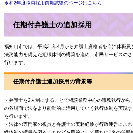
令和2年度職員採用前期試験のページはこちら
任期付弁護士の追加採用
福知山市では、平成31年4月から弁護士資格者を自治体職
法務能力を備えた組織体制の構築を進め、市民サービスのさ
行います。
任期付弁護士追加採用の背景等
・弁護士を2人制にすることで相談業務中心の職務執行から
の各場面で法をより能動的に活用していく執行体制を実現す
を行います。
・法
律の専門家の視点と弁護士の実務経験が行政運営に加わ
織体制の構築を図ることなどを目的として
新たに1名の任期