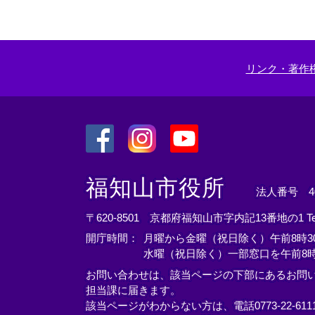
リンク・著作
＜
＜
＜
外
外
外
福知山市役所
法人番号 400
部
部
部
リ
リ
リ
〒620-8501 京都府福知山市字内記13番地の1
T
ン
ン
ン
開庁時間：
月曜から金曜（祝日除く）午前8時30
ク
ク
ク
水曜（祝日除く）一部窓口を午前8時
＞
＞
＞
お問い合わせは、該当ページの下部にあるお問
担当課に届きます。
該当ページがわからない方は、電話0773-22-61