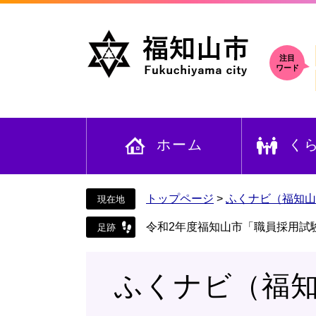
ペ
メ
ー
ニ
ジ
ュ
の
ー
注目
ワード
先
を
頭
飛
で
ば
す
し
ホーム
く
。
て
本
文
へ
トップページ
>
ふくナビ（福知山
令和2年度福知山市「職員採用試
ふくナビ（福