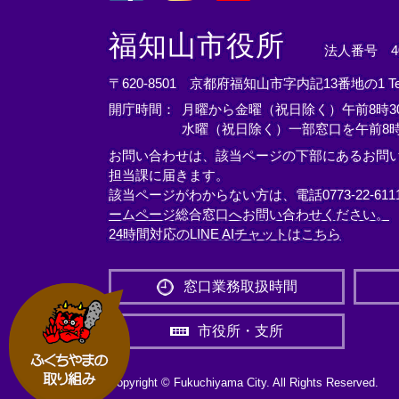
＜
＜
＜
外
外
外
福知山市役所
法人番号 400
部
部
部
リ
リ
リ
〒620-8501 京都府福知山市字内記13番地の1
T
ン
ン
ン
開庁時間：
月曜から金曜（祝日除く）午前8時30
ク
ク
ク
水曜（祝日除く）一部窓口を午前8時
＞
＞
＞
お問い合わせは、該当ページの下部にあるお問
担当課に届きます。
該当ページがわからない方は、電話0773-22-61
ームページ総合窓口へお問い合わせください。
24時間対応のLINE AIチャットはこちら
＜
外
窓口業務取扱時間
部
リ
市役所・支所
ン
ク
＞
Copyright © Fukuchiyama City. All Rights Reserved.