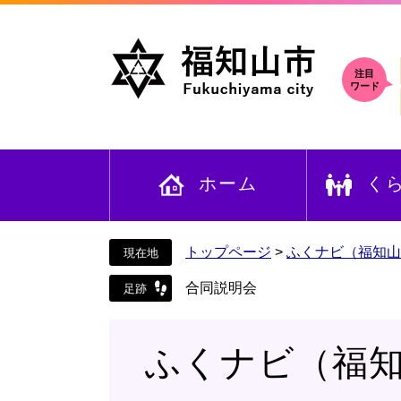
ペ
メ
ー
ニ
ジ
ュ
の
ー
注目
ワード
先
を
頭
飛
で
ば
す
し
ホーム
く
。
て
本
文
へ
トップページ
>
ふくナビ（福知山
合同説明会
ふくナビ（福