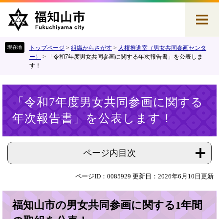
ペ
メ
ー
ニ
ジ
ュ
の
ー
先
を
トップページ
>
組織からさがす
>
人権推進室（男女共同参画センタ
頭
飛
ー）
>
「令和7年度男女共同参画に関する年次報告書」を公表しま
す！
で
ば
す
し
。
て
本
本
「令和7年度男女共同参画に関する
文
文
年次報告書」を公表します！
へ
ページ内目次
ページID：0085929
更新日：2026年6月10日更新
福知山市の男女共同参画に関する1年間