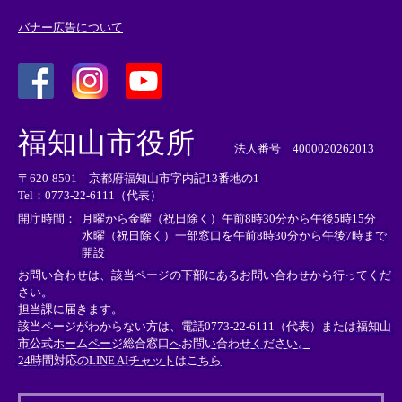
バナー広告について
＜
＜
＜
外
外
外
福知山市役所
部
部
部
法人番号 4000020262013
リ
リ
リ
〒620-8501 京都府福知山市字内記13番地の1
ン
ン
ン
Tel：0773-22-6111（代表）
ク
ク
ク
＞
＞
＞
開庁時間：
月曜から金曜（祝日除く）午前8時30分から午後5時15分
水曜（祝日除く）一部窓口を午前8時30分から午後7時まで
開設
お問い合わせは、該当ページの下部にあるお問い合わせから行ってくだ
さい。
担当課に届きます。
該当ページがわからない方は、電話0773-22-6111（代表）または
福知山
市公式ホームページ総合窓口へお問い合わせください。
24時間対応のLINE AIチャットはこちら
＜
外