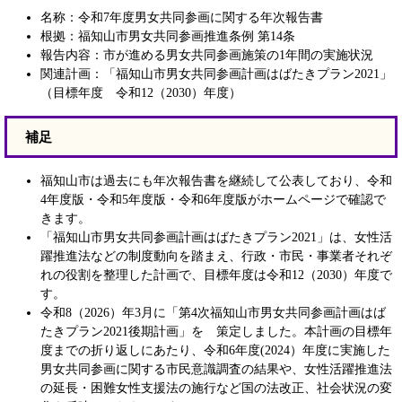
名称：令和7年度男女共同参画に関する年次報告書
根拠：福知山市男女共同参画推進条例 第14条
報告内容：市が進める男女共同参画施策の1年間の実施状況
関連計画：「福知山市男女共同参画計画はばたきプラン2021」
（目標年度 令和12（2030）年度）
補足
福知山市は過去にも年次報告書を継続して公表しており、令和
4年度版・令和5年度版・令和6年度版がホームページで確認で
きます。
「福知山市男女共同参画計画はばたきプラン2021」は、女性活
躍推進法などの制度動向を踏まえ、行政・市民・事業者それぞ
れの役割を整理した計画で、目標年度は令和12（2030）年度で
す。
令和8（2026）年3月に「第4次福知山市男女共同参画計画はば
たきプラン2021後期計画」を 策定しました。本計画の目標年
度までの折り返しにあたり、令和6年度(2024）年度に実施した
男女共同参画に関する市民意識調査の結果や、女性活躍推進法
の延長・困難女性支援法の施行など国の法改正、社会状況の変