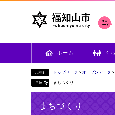
ペ
メ
ー
ニ
ジ
ュ
の
ー
注目
ワード
先
を
頭
飛
で
ば
す
し
ホーム
く
。
て
本
文
へ
トップページ
>
オープンデータ
まちづくり
本
文
まちづくり