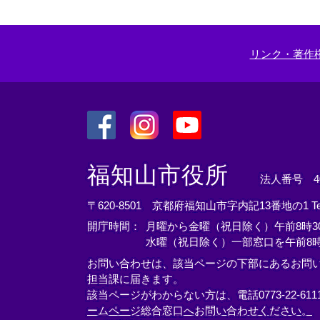
リンク・著作
＜
＜
＜
外
外
外
福知山市役所
法人番号 400
部
部
部
リ
リ
リ
〒620-8501 京都府福知山市字内記13番地の1
T
ン
ン
ン
開庁時間：
月曜から金曜（祝日除く）午前8時30
ク
ク
ク
水曜（祝日除く）一部窓口を午前8時
＞
＞
＞
お問い合わせは、該当ページの下部にあるお問
担当課に届きます。
該当ページがわからない方は、電話0773-22-61
ームページ総合窓口へお問い合わせください。