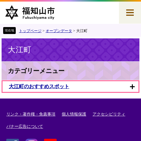
ペ
メ
ー
ニ
ジ
ュ
の
ー
先
を
トップページ
>
オープンデータ
>
大江町
頭
飛
本
で
ば
大江町
文
す
し
。
て
本
文
カテゴリーメニュー
へ
大江町のおすすめスポット
リンク・著作権・免責事項
個人情報保護
アクセシビリティ
バナー広告について