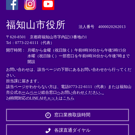
＜
＜
＜
外
外
外
福知山市役所
部
部
部
法人番号 4000020262013
リ
リ
リ
〒620-8501 京都府福知山市字内記13番地の1
ン
ン
ン
Tel：0773-22-6111（代表）
ク
ク
ク
＞
＞
＞
開庁時間：
月曜から金曜（祝日除く）午前8時30分から午後5時15分
水曜（祝日除く）一部窓口を午前8時30分から午後7時まで
開設
お問い合わせは、該当ページの下部にあるお問い合わせから行ってくだ
さい。
担当課に届きます。
該当ページがわからない方は、電話0773-22-6111（代表）または
福知山
市公式ホームページ総合窓口へお問い合わせください。
24時間対応のLINE AIチャットはこちら
＜
外
窓口業務取扱時間
部
リ
ン
各課直通ダイヤル
ク