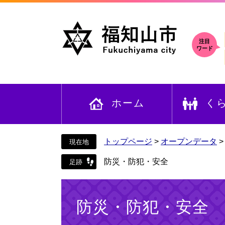
ペ
メ
ー
ニ
ジ
ュ
の
ー
注目
ワード
先
を
頭
飛
で
ば
す
し
ホーム
く
。
て
本
文
へ
トップページ
>
オープンデータ
防災・防犯・安全
本
文
防災・防犯・安全