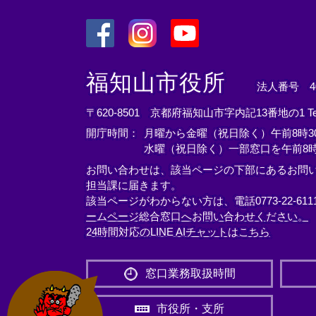
＜
＜
＜
外
外
外
福知山市役所
法人番号 400
部
部
部
リ
リ
リ
〒620-8501 京都府福知山市字内記13番地の1
T
ン
ン
ン
開庁時間：
月曜から金曜（祝日除く）午前8時30
ク
ク
ク
水曜（祝日除く）一部窓口を午前8時
＞
＞
＞
お問い合わせは、該当ページの下部にあるお問
担当課に届きます。
該当ページがわからない方は、電話0773-22-61
ームページ総合窓口へお問い合わせください。
24時間対応のLINE AIチャットはこちら
＜
外
窓口業務取扱時間
部
リ
市役所・支所
ン