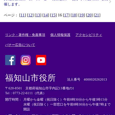
催します。
[
11
] [
12
] [
13
] [
14
] [
15
] 16 [
17
] [
18
] [
19
] [
20
] [
21
]
ページ：
リンク・著作権・免責事項
個人情報保護
アクセシビリティ
バナー広告について
＜
＜
＜
外
外
外
福知山市役所
部
部
部
法人番号 4000020262013
リ
リ
リ
〒620-8501 京都府福知山市字内記13番地の1
ン
ン
ン
Tel：0773-22-6111（代表）
ク
ク
ク
＞
＞
＞
開庁時間：
月曜から金曜（祝日除く）午前8時30分から午後5時15分
水曜（祝日除く）一部窓口を午前8時30分から午後7時まで
開設