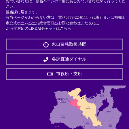
お問い合わせは、該当ページの下部にあるお問い合わせから行ってくだ
さい。
担当課に届きます。
該当ページがわからない方は、電話0773-22-6111（代表）または
福知山
市公式ホームページ総合窓口へお問い合わせください。
24時間対応のLINE AIチャットはこちら
＜
外
窓口業務取扱時間
部
リ
ン
各課直通ダイヤル
ク
＞
市役所・支所