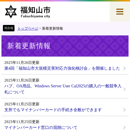
ペ
メ
ー
ニ
ジ
ュ
の
ー
先
を
トップページ
>
新着更新情報
頭
飛
本
で
ば
新着更新情報
文
す
し
。
て
本
2025年11月26日更新
文
第4回「福知山市大規模災害対応力強化検討会」を開催しました
へ
2025年11月26日更新
ハブ、OA用品、Windows Server User Cal2025の購入の一般競争入
札について
2025年11月25日更新
支所でもマイナンバーカードの手続き全般ができます
2025年11月25日更新
マイナンバーカード窓口の混雑について