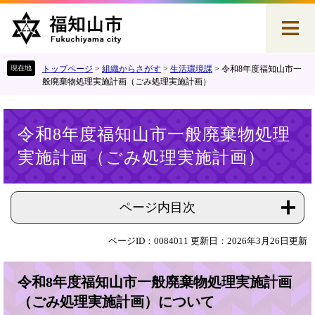
ペ
メ
ー
ニ
ジ
ュ
の
ー
先
を
トップページ
>
組織からさがす
>
生活環境課
>
令和8年度福知山市一
頭
飛
般廃棄物処理実施計画（ごみ処理実施計画）
で
ば
す
し
本
。
て
令和8年度福知山市一般廃棄物処理
文
本
実施計画（ごみ処理実施計画）
文
へ
ページ内目次
ページID：0084011
更新日：2026年3月26日更新
令和8年度福知山市一般廃棄物処理実施計画
（ごみ処理実施計画）について