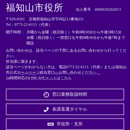
外
外
外
福知山市役所
部
部
部
法人番号 4000020262013
リ
リ
リ
〒620-8501 京都府福知山市字内記13番地の1
ン
ン
ン
Tel：0773-22-6111（代表）
ク
ク
ク
＞
＞
＞
開庁時間：
月曜から金曜（祝日除く）午前8時30分から午後5時15分
水曜（祝日除く）一部窓口を午前8時30分から午後7時まで
開設
お問い合わせは、該当ページの下部にあるお問い合わせから行ってくだ
さい。
担当課に届きます。
該当ページがわからない方は、電話0773-22-6111（代表）または
福知山
市公式ホームページ総合窓口へお問い合わせください。
24時間対応のLINE AIチャットはこちら
＜
外
窓口業務取扱時間
部
リ
ン
各課直通ダイヤル
ク
＞
市役所・支所