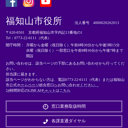
＜
＜
＜
外
外
外
福知山市役所
部
部
部
法人番号 4000020262013
リ
リ
リ
〒620-8501 京都府福知山市字内記13番地の1
ン
ン
ン
Tel：0773-22-6111（代表）
ク
ク
ク
＞
＞
＞
開庁時間：
月曜から金曜（祝日除く）午前8時30分から午後5時15分
水曜（祝日除く）一部窓口を午前8時30分から午後7時まで
開設
お問い合わせは、該当ページの下部にあるお問い合わせから行ってくだ
さい。
担当課に届きます。
該当ページがわからない方は、電話0773-22-6111（代表）または
福知山
市公式ホームページ総合窓口へお問い合わせください。
24時間対応のLINE AIチャットはこちら
＜
外
窓口業務取扱時間
部
リ
ン
各課直通ダイヤル
ク