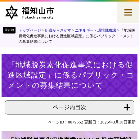
ペ
メ
ー
ニ
ジ
ュ
の
ー
先
を
トップページ
>
組織からさがす
>
エネルギー・環境戦略課
>
「地域脱
頭
飛
炭素化促進事業における促進区域設定」に係るパブリック・コメント
の募集結果について
で
ば
す
し
。
て
本
本
「地域脱炭素化促進事業における促
文
文
進区域設定」に係るパブリック・コ
へ
メントの募集結果について
ページ内目次
ページID：0079552
更新日：2026年3月18日更新