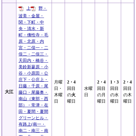
上
野・
波美・金屋・
関・下町・中
央・清水・新
町・佛性寺・毛
原・北原・内
宮・二俣一・二
俣二・二俣三・
天田内・橋谷・
美鈴新蓼原・小
谷・小原田・公
庄下・公庄上・
月曜
2・4
2・4
1・3
2・4
日藤・千原・尾
日・
回目
水曜
回目
回目
回目
大江
藤口・尾藤奥・
木曜
の
火
日
の月
の水
の木
南山（東部・西
日
曜日
曜日
曜日
曜日
部）・常津・在
田・夏間・夏間
グリーンヒル・
有路上(南一・
南二・南三・南