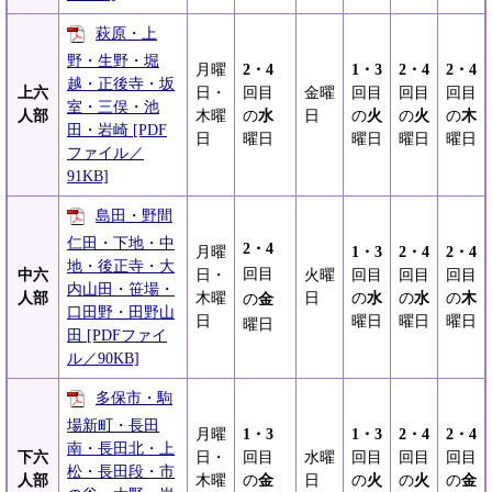
萩原・上
野・生野・堀
月曜
2・4
1・3
2・4
2・4
越・正後寺・坂
上六
日・
回目
金曜
回目
回目
回目
室・三俣・池
人部
木曜
の
水
日
の
火
の
火
の
木
田・岩崎 [PDF
日
曜日
曜日
曜日
曜日
ファイル／
91KB]
島田・野間
仁田・下地・中
2・4
月曜
1・3
2・4
2・4
地・後正寺・大
回目
中六
日・
火曜
回目
回目
回目
内山田・笹場・
人部
木曜
日
の
水
の
水
の
木
の
金
口田野・田野山
日
曜日
曜日
曜日
曜日
田 [PDFファイ
ル／90KB]
多保市・駒
場新町・長田
月曜
1・3
1・3
2・4
2・4
南・長田北・上
下六
日・
回目
水曜
回目
回目
回目
松・長田段・市
人部
木曜
の
金
日
の
火
の
火
の
金