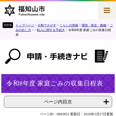
ペ
メ
ー
ニ
ジ
ュ
の
ー
先
を
トップページ
>
分類でさがす
>
くらしの情報
>
環境・衛生・動物
>
ご
頭
飛
みの出し方
>
>
転入に関する手続き
>
令和8年度 家庭ごみの収集日程
表
で
ば
す
し
。
て
本
文
へ
本
令和8年度 家庭ごみの収集日程表
文
ページ内目次
ページID：0083851
更新日：2026年3月27日更新