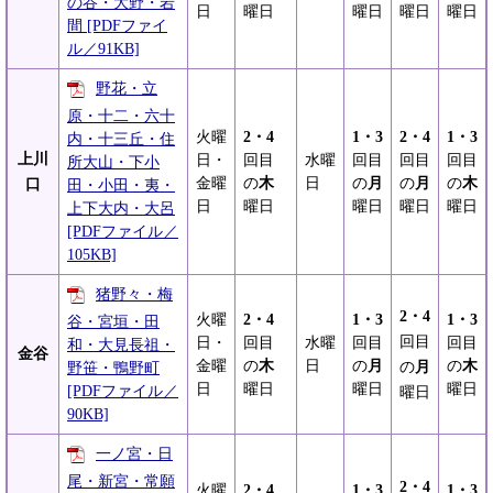
の谷・大野・岩
日
曜日
曜日
曜日
曜日
間 [PDFファイ
ル／91KB]
野花・立
原・十二・六十
火曜
2・4
1・3
2・4
1・3
内・十三丘・住
上川
日・
回目
水曜
回目
回目
回目
所大山・下小
金曜
の
木
日
の
月
の
月
の
木
口
田・小田・夷・
日
曜日
曜日
曜日
曜日
上下大内・大呂
[PDFファイル／
105KB]
猪野々・梅
2・4
火曜
2・4
1・3
1・3
谷・宮垣・田
回目
日・
回目
水曜
回目
回目
和・大見長祖・
金谷
金曜
の
木
日
の
月
の
木
の
月
野笹・鴨野町
日
曜日
曜日
曜日
[PDFファイル／
曜日
90KB]
一ノ宮・日
尾・新宮・常願
2・4
火曜
2・4
1・3
1・3