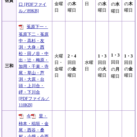
佐賀
金曜
の
木
日
の
水
の
木
の
水
口 [PDFファイ
日
曜日
曜日
曜日
ル／89KB]
曜日
菟原下一・
菟原下二・菟原
中・高杉・友
渕・大身・西
松・田ノ谷・中
1・3
火曜
2・4
1・3
1・3
出・辻・梅原・
回目
日・
回目
水曜
回目
回目
三和
加用・千束・寺
金曜
の
金
日
の
火
の
金
の
月
尾・草山・芦
日
曜日
曜日
曜日
曜日
渕・大原・台
頭・上川合・
岼・下川合
[PDFファイル／
110KB]
今
里・
柿本・稲垣・金
尾・西谷・桑
村・小畑・今西