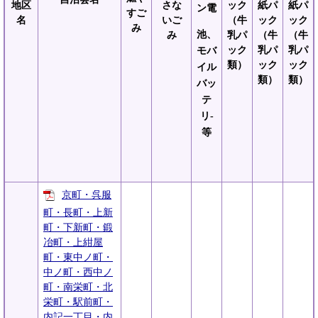
地区
さな
ック
紙パ
紙パ
ン電
すご
名
いご
（牛
ック
ック
み
池、
み
乳パ
（牛
（牛
ック
乳パ
乳パ
モバ
類）
ック
ック
イル
類）
類）
バッ
テ
リ-
等
京町・呉服
町・長町・上新
町・下新町・鍛
冶町・上紺屋
町・東中ノ町・
中ノ町・西中ノ
町・南栄町・北
栄町・駅前町・
内記一丁目・内