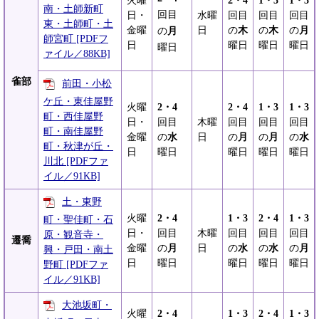
火曜
2・4
1・3
1・3
南・土師新町
回目
日・
水曜
回目
回目
回目
東・土師町・土
金曜
日
の
木
の
木
の
月
の
月
師宮町 [PDFフ
日
曜日
曜日
曜日
曜日
ァイル／88KB]
雀部
前田・小松
ケ丘・東佳屋野
火曜
2・4
2・4
1・3
1・3
町・西佳屋野
日・
回目
木曜
回目
回目
回目
町・南佳屋野
金曜
の
水
日
の
月
の
月
の
水
町・秋津が丘・
日
曜日
曜日
曜日
曜日
川北 [PDFファ
イル／91KB]
土・東野
火曜
2・4
1・3
2・4
1・3
町・聖佳町・石
日・
回目
木曜
回目
回目
回目
原・観音寺・
遷喬
金曜
の
月
日
の
水
の
水
の
月
興・戸田・南土
日
曜日
曜日
曜日
曜日
野町 [PDFファ
イル／91KB]
大池坂町・
火曜
2・4
1・3
2・4
1・3