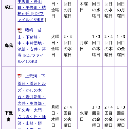
中坂町・長山
日・
回目
木曜
回目
回目
回目
成仁
町・平野町・桔
金曜
の
月
日
の
水
の
水
の
月
梗が丘 [PDFフ
日
曜日
曜日
曜日
曜日
ァイル／89KB]
]
猪崎・城
火曜
2・4
1・3
2・4
1・3
山・下猪崎・
日・
回目
月曜
回目
回目
回目
中・中村団地・
庵我
金曜
の
水
日
の
木
の
木
の
金
池部・安井・筈
日
曜日
曜日
曜日
曜日
巻 [PDFファイ
ル／106KB]
上荒河・下
荒河・荒河ヒル
ズ・かしの木
台・岩井新町・
岩井・奥野部・
月曜
2・4
1・3
2・4
1・3
和久寺・大門・
下豊
日・
回目
水曜
回目
回目
回目
さつきケ丘・拝
木曜
の
火
日
の
金
の
金
の
火
富
師・山崎・額
日
曜日
曜日
曜日
曜日