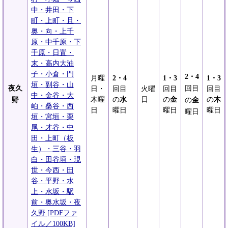
中・井田・下
町・上町・且・
奥・向・上千
原・中千原・下
千原・日置・
末・高内大油
子・小倉・門
2・4
月曜
2・4
1・3
1・3
垣・副谷・山
夜久
回目
日・
回目
火曜
回目
回目
中・金谷・大
木曜
の
水
日
の
金
の
木
野
の
金
岶・桑谷・西
日
曜日
曜日
曜日
曜日
垣・宮垣・栗
尾・才谷・中
田・上町（板
生）・三谷・羽
白・田谷垣・現
世・今西・田
谷・平野・水
上・水坂・駅
前・奥水坂・夜
久野 [PDFファ
イル／100KB]