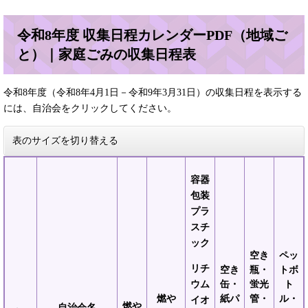
令和8年度 収集日程カレンダーPDF（地域ご
と）｜家庭ごみの収集日程表
令和8年度（令和8年4月1日－令和9年3月31日）の収集日程を表示する
には、自治会をクリックしてください。
表のサイズを切り替える
容器
包装
プラ
スチ
ック
空き
ペッ
リチ
空き
瓶・
トボ
ウム
缶・
蛍光
ト
燃や
紙パ
管・
ル・
イオ
燃や
自治会名