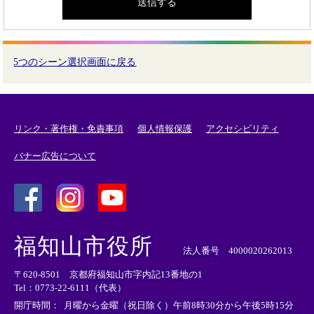
5つのシーン選択画面に戻る
リンク・著作権・免責事項
個人情報保護
アクセシビリティ
バナー広告について
＜
＜
＜
外
外
外
福知山市役所
部
部
部
法人番号 4000020262013
リ
リ
リ
〒620-8501 京都府福知山市字内記13番地の1
ン
ン
ン
Tel：0773-22-6111（代表）
ク
ク
ク
＞
＞
＞
開庁時間：
月曜から金曜（祝日除く）午前8時30分から午後5時15分