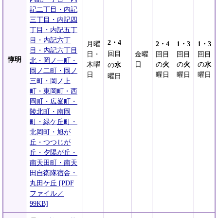
記二丁目・内記
三丁目・内記四
丁目・内記五丁
目・内記六丁
2・4
月曜
2・4
1・3
1・3
目・内記六丁目
回目
日・
金曜
回目
回目
回目
惇明
北・岡ノ一町・
木曜
日
の
火
の
火
の
水
の
水
岡ノ二町・岡ノ
日
曜日
曜日
曜日
曜日
三町・岡ノ上
町・東岡町・西
岡町・広峯町・
陵北町・南岡
町・緑ケ丘町・
北岡町・旭が
丘・つつじが
丘・夕陽が丘・
南天田町・南天
田自衛隊宿舎・
丸田ケ丘 [PDF
ファイル／
99KB]