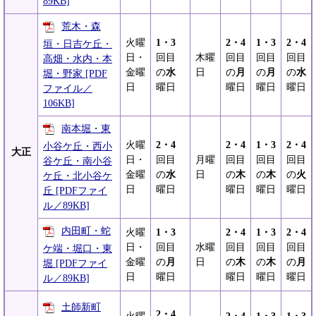
89KB]
荒木・森
火曜
1・3
2・4
1・3
2・4
垣・日吉ケ丘・
日・
回目
木曜
回目
回目
回目
高畑・水内・本
金曜
の
水
日
の
月
の
月
の
水
堀・野家 [PDF
日
曜日
曜日
曜日
曜日
ファイル／
106KB]
南本堀・東
火曜
2・4
2・4
1・3
2・4
小谷ケ丘・西小
大正
日・
回目
月曜
回目
回目
回目
谷ケ丘・南小谷
金曜
の
水
日
の
木
の
木
の
火
ケ丘・北小谷ケ
日
曜日
曜日
曜日
曜日
丘 [PDFファイ
ル／89KB]
内田町・蛇
火曜
1・3
2・4
1・3
2・4
日・
回目
水曜
回目
回目
回目
ケ端・堀口・東
金曜
の
月
日
の
木
の
木
の
月
堀 [PDFファイ
日
曜日
曜日
曜日
曜日
ル／89KB]
土師新町
2・4