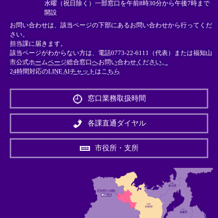
水曜（祝日除く）一部窓口を午前8時30分から午後7時まで
開設
お問い合わせは、該当ページの下部にあるお問い合わせから行ってくだ
さい。
担当課に届きます。
該当ページがわからない方は、電話0773-22-6111（代表）または
福知山
市公式ホームページ総合窓口へお問い合わせください。
24時間対応のLINE AIチャットはこちら
＜
外
窓口業務取扱時間
部
リ
ン
各課直通ダイヤル
ク
＞
市役所・支所