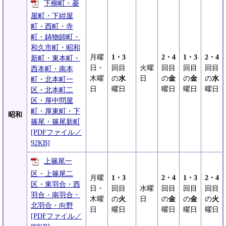
下柳町・菱
屋町・下紺屋
町・西町・寺
町・鋳物師町・
和久市町・昭和
月曜
1・3
2・4
1・3
2・4
新町・東本町・
日・
回目
火曜
回目
回目
回目
西本町・南本
木曜
の
水
日
の
金
の
金
の
水
町・北本町一
日
曜日
曜日
曜日
曜日
区・北本町二
区・厚中問屋
町・厚東町・下
昭和
篠尾・篠尾新町
[PDFファイル／
92KB]
上篠尾一
区・上篠尾二
月曜
1・3
2・4
1・3
2・4
区・東羽合・西
日・
回目
水曜
回目
回目
回目
羽合・南羽合・
木曜
の
火
日
の
金
の
金
の
火
北羽合・向野
日
曜日
曜日
曜日
曜日
[PDFファイル／