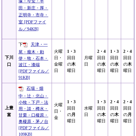
塚・今安・半
田・新庄・厚・
正明寺・市寺・
室 [PDFファイ
ル／94KB]
下
天津・一
火曜
1・3
2・4
1・3
2・4
尾・瘤木・勅
下川
日・
回目
月曜
回目
回目
回目
使・牧・石本・
金曜
の
木
日
の
水
の
水
の
木
口
波江・漆端
日
曜日
曜日
曜日
曜日
[PDFファイル／
91KB]
石場・畑
中・辻・北山・
1・3
1・3
2・4
2・4
小牧・下戸・法
火曜
上豊
回目
水曜
回目
回目
回目
用・談・樽水・
日・
の
月
日
の
木
の
木
の
月
富
甘栗・口榎原・
金
曜日
曜日
曜日
曜日
奥榎原・茅ノ台
[PDFファイル／
109KB]