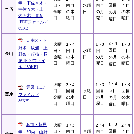
寺・下佐々木・
回目
日・
回目
水曜
回目
回目
三岳
中佐々木・上
金曜
の
木
日
の
月
の
木
の
月
佐々木・喜多
日
曜日
曜日
曜日
曜日
[PDFファイル／
89KB]
天座区・下
2・4
火曜
2・4
1・3
1・3
野条・坂浦・上
回目
日・
回目
水曜
回目
回目
金山
野条・行積・長
金曜
の
木
日
の
月
の
木
の
月
尾 [PDFファイ
日
曜日
曜日
曜日
曜日
ル／89KB]
2・4
火曜
2・4
1・3
1・3
雲原 [PDF
回目
日・
回目
水曜
回目
回目
雲原
ファイル／
金曜
の
木
日
の
月
の
木
の
月
86KB]
日
曜日
曜日
曜日
曜日
1・3
私市・報恩
火曜
1・3
2・4
2・4
回目
日・
回目
月曜
回目
回目
寺・印内・山野