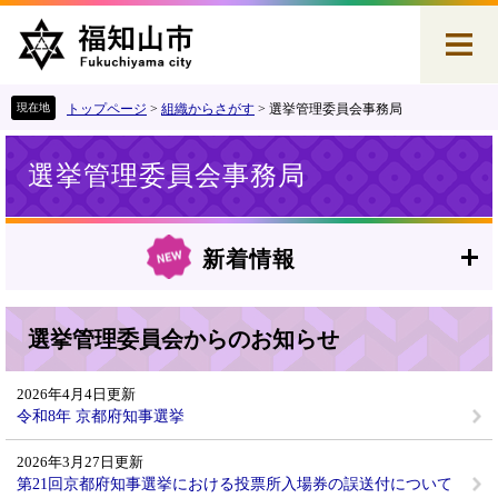
ペ
メ
ー
ニ
ジ
ュ
の
ー
先
を
トップページ
>
組織からさがす
>
選挙管理委員会事務局
頭
飛
本
で
ば
選挙管理委員会事務局
文
す
し
。
て
本
文
新着情報
へ
選挙管理委員会からのお知らせ
2026年4月4日更新
令和8年 京都府知事選挙
2026年3月27日更新
第21回京都府知事選挙における投票所入場券の誤送付について