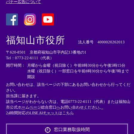
バナー広告について
＜
＜
＜
外
外
外
福知山市役所
部
部
部
法人番号 4000020262013
リ
リ
リ
〒620-8501 京都府福知山市字内記13番地の1
ン
ン
ン
Tel：0773-22-6111（代表）
ク
ク
ク
＞
＞
＞
開庁時間：
月曜から金曜（祝日除く）午前8時30分から午後5時15分
水曜（祝日除く）一部窓口を午前8時30分から午後7時まで
開設
お問い合わせは、該当ページの下部にあるお問い合わせから行ってくだ
さい。
担当課に届きます。
該当ページがわからない方は、電話0773-22-6111（代表）または
福知山
市公式ホームページ総合窓口へお問い合わせください。
24時間対応のLINE AIチャットはこちら
＜
外
窓口業務取扱時間
部