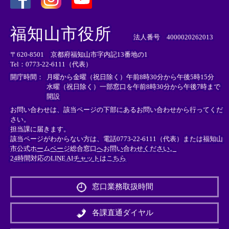
＜
＜
＜
外
外
外
福知山市役所
部
部
部
法人番号 4000020262013
リ
リ
リ
〒620-8501 京都府福知山市字内記13番地の1
ン
ン
ン
Tel：0773-22-6111（代表）
ク
ク
ク
＞
＞
＞
開庁時間：
月曜から金曜（祝日除く）午前8時30分から午後5時15分
水曜（祝日除く）一部窓口を午前8時30分から午後7時まで
開設
お問い合わせは、該当ページの下部にあるお問い合わせから行ってくだ
さい。
担当課に届きます。
該当ページがわからない方は、電話0773-22-6111（代表）または
福知山
市公式ホームページ総合窓口へお問い合わせください。
24時間対応のLINE AIチャットはこちら
＜
外
窓口業務取扱時間
部
リ
ン
各課直通ダイヤル
ク
＞