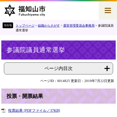
ペ
メ
ー
ニ
ジ
ュ
の
ー
先
を
トップページ
>
組織からさがす
>
選挙管理委員会事務局
>
参議院議員
頭
飛
通常選挙
で
ば
す
し
本
。
て
参議院議員通常選挙
文
本
文
へ
ページ内目次
ページID：0014825
更新日：2019年7月22日更新
投票・開票結果
投票結果 [PDFファイル／37KB]