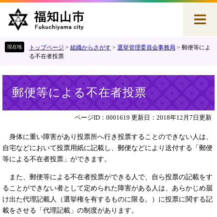
ペ
メ
ー
ニ
ジ
ュ
の
ー
先
を
トップページ
>
組織からさがす
>
選挙管理委員会事務局
>
郵便等によ
頭
飛
る不在者投票
で
ば
す
し
本
。
て
郵便等による不在者投票
文
本
文
へ
ページID：0001619
更新日：2018年12月7日更新
身体に重い障害があり投票所へ行き投票することのできない人は、
自宅などにおいて投票用紙に記載し、郵便などにより送付する「郵便
等による不在者投票」ができます。
また、郵便等による不在者投票ができる人で、自ら投票の記載をす
ることができない者として定められた障害がある人は、あらかじめ届
け出た代理記載人（選挙権を有するものに限る。）に投票に関する記
載をさせる「代理記載」の制度があります。