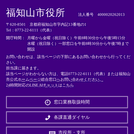
＜
＜
＜
外
外
外
福知山市役所
部
部
部
法人番号 4000020262013
リ
リ
リ
〒620-8501 京都府福知山市字内記13番地の1
ン
ン
ン
Tel：0773-22-6111（代表）
ク
ク
ク
＞
＞
＞
開庁時間：
月曜から金曜（祝日除く）午前8時30分から午後5時15分
水曜（祝日除く）一部窓口を午前8時30分から午後7時まで
開設
お問い合わせは、該当ページの下部にあるお問い合わせから行ってくだ
さい。
担当課に届きます。
該当ページがわからない方は、電話0773-22-6111（代表）または
福知山
市公式ホームページ総合窓口へお問い合わせください。
24時間対応のLINE AIチャットはこちら
＜
外
窓口業務取扱時間
部
リ
ン
各課直通ダイヤル
ク
＞
市役所・支所