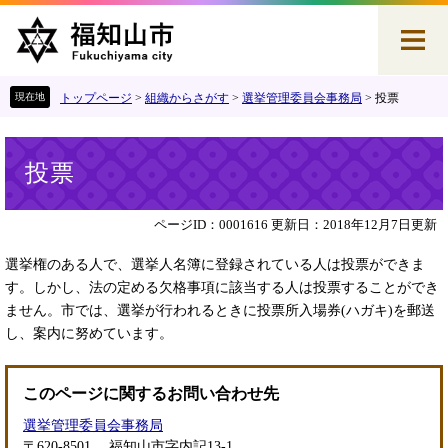
ペ
メ
ー
ニ
ジ
ュ
の
ー
先
を
トップページ
>
組織からさがす
>
選挙管理委員会事務局
>
投票
頭
飛
で
ば
本
す
し
投票
文
。
て
本
文
ページID：0001616
更新日：2018年12月7日更新
へ
選挙権のある人で、選挙人名簿に登録されている人は投票ができま
す。しかし、法の定める欠格事項に該当する人は投票することができ
ません。市では、選挙が行われるときに投票所入場券(ハガキ)を郵送
し、案内に努めています。
このページに関するお問い合わせ先
選挙管理委員会事務局
〒620-8501
福知山市字内記13-1