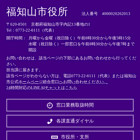
＜
＜
＜
外
外
外
福知山市役所
部
部
部
法人番号 4000020262013
リ
リ
リ
〒620-8501 京都府福知山市字内記13番地の1
ン
ン
ン
Tel：0773-22-6111（代表）
ク
ク
ク
＞
＞
＞
開庁時間：
月曜から金曜（祝日除く）午前8時30分から午後5時15分
水曜（祝日除く）一部窓口を午前8時30分から午後7時まで
開設
お問い合わせは、該当ページの下部にあるお問い合わせから行ってくだ
さい。
担当課に届きます。
該当ページがわからない方は、電話0773-22-6111（代表）または
福知山
市公式ホームページ総合窓口へお問い合わせください。
24時間対応のLINE AIチャットはこちら
＜
外
窓口業務取扱時間
部
リ
ン
各課直通ダイヤル
ク
＞
市役所・支所