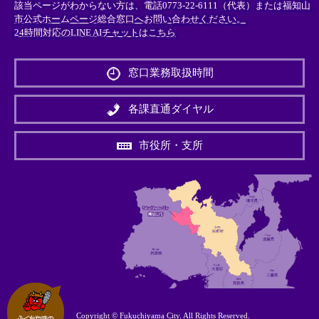
該当ページがわからない方は、電話0773-22-6111（代表）または
福知山
市公式ホームページ総合窓口へお問い合わせください。
24時間対応のLINE AIチャットはこちら
＜
外
窓口業務取扱時間
部
リ
ン
各課直通ダイヤル
ク
＞
市役所・支所
Copyright © Fukuchiyama City. All Rights Reserved.