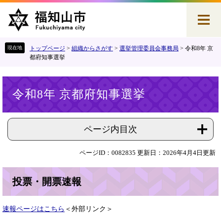
ペ
メ
ー
ニ
ジ
ュ
の
ー
先
を
トップページ
>
組織からさがす
>
選挙管理委員会事務局
>
令和8年 京
頭
飛
都府知事選挙
で
ば
す
し
本
。
て
令和8年 京都府知事選挙
文
本
文
へ
ページ内目次
ページID：0082835
更新日：2026年4月4日更新
投票・開票速報
速報ページはこちら
＜外部リンク＞