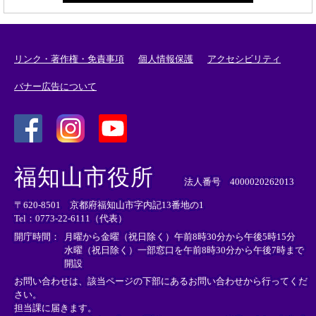
リンク・著作権・免責事項
個人情報保護
アクセシビリティ
バナー広告について
＜
＜
＜
外
外
外
福知山市役所
部
部
部
法人番号 4000020262013
リ
リ
リ
〒620-8501 京都府福知山市字内記13番地の1
ン
ン
ン
Tel：0773-22-6111（代表）
ク
ク
ク
＞
＞
＞
開庁時間：
月曜から金曜（祝日除く）午前8時30分から午後5時15分
水曜（祝日除く）一部窓口を午前8時30分から午後7時まで
開設
お問い合わせは、該当ページの下部にあるお問い合わせから行ってくだ
さい。
担当課に届きます。