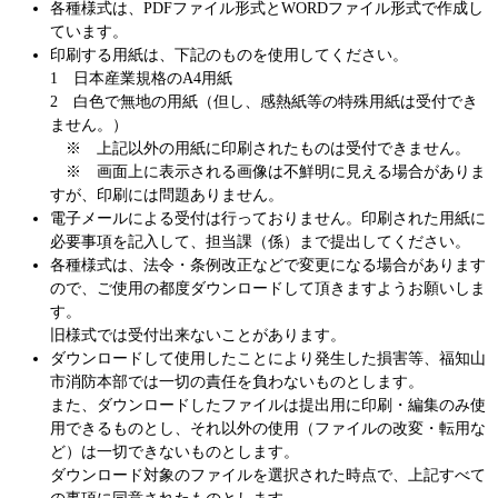
各種様式は、PDFファイル形式とWORDファイル形式で作成し
ています。
印刷する用紙は、下記のものを使用してください。
1 日本産業規格のA4用紙
2 白色で無地の用紙（但し、感熱紙等の特殊用紙は受付でき
ません。）
※ 上記以外の用紙に印刷されたものは受付できません。
※ 画面上に表示される画像は不鮮明に見える場合がありま
すが、印刷には問題ありません。
電子メールによる受付は行っておりません。印刷された用紙に
必要事項を記入して、担当課（係）まで提出してください。
各種様式は、法令・条例改正などで変更になる場合があります
ので、ご使用の都度ダウンロードして頂きますようお願いしま
す。
旧様式では受付出来ないことがあります。
ダウンロードして使用したことにより発生した損害等、福知山
市消防本部では一切の責任を負わないものとします。
また、ダウンロードしたファイルは提出用に印刷・編集のみ使
用できるものとし、それ以外の使用（ファイルの改変・転用な
ど）は一切できないものとします。
ダウンロード対象のファイルを選択された時点で、上記すべて