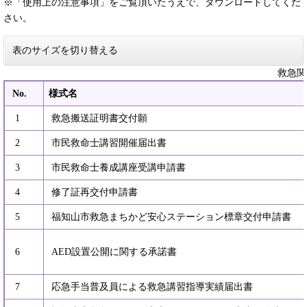
※「使用上の注意事項」をご覧頂いたうえで、ダウンロードしてくだ
さい。
表のサイズを切り替える
救急関
No.
様式名
1
救急搬送証明書交付願
2
市民救命士講習開催届出書
3
市民救命士養成講座受講申請書
4
修了証再交付申請書
5
福知山市救急まちかど安心ステーション標章交付申請書
6
AED設置公開に関する承諾書
7
応急手当普及員による救急講習指導実績届出書