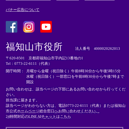
バナー広告について
＜
＜
＜
外
外
外
福知山市役所
部
部
部
法人番号 4000020262013
リ
リ
リ
〒620-8501 京都府福知山市字内記13番地の1
ン
ン
ン
Tel：0773-22-6111（代表）
ク
ク
ク
＞
＞
＞
開庁時間：
月曜から金曜（祝日除く）午前8時30分から午後5時15分
水曜（祝日除く）一部窓口を午前8時30分から午後7時まで
開設
お問い合わせは、該当ページの下部にあるお問い合わせから行ってくだ
さい。
担当課に届きます。
該当ページがわからない方は、電話0773-22-6111（代表）または
福知山
市公式ホームページ総合窓口へお問い合わせください。
24時間対応のLINE AIチャットはこちら
＜
外