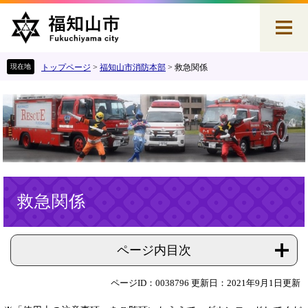
ペ
メ
ー
ニ
ジ
ュ
の
ー
先
を
トップページ
>
福知山市消防本部
>
救急関係
頭
飛
で
ば
す
し
。
て
本
文
へ
本
救急関係
文
ページ内目次
ページID：0038796
更新日：2021年9月1日更新