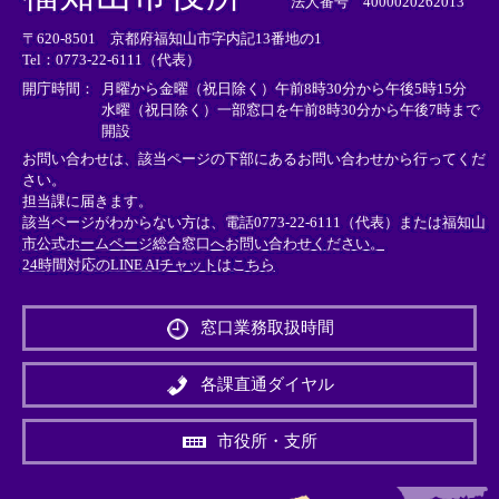
法人番号 4000020262013
リ
リ
リ
〒620-8501 京都府福知山市字内記13番地の1
ン
ン
ン
Tel：0773-22-6111（代表）
ク
ク
ク
＞
＞
＞
開庁時間：
月曜から金曜（祝日除く）午前8時30分から午後5時15分
水曜（祝日除く）一部窓口を午前8時30分から午後7時まで
開設
お問い合わせは、該当ページの下部にあるお問い合わせから行ってくだ
さい。
担当課に届きます。
該当ページがわからない方は、電話0773-22-6111（代表）または
福知山
市公式ホームページ総合窓口へお問い合わせください。
24時間対応のLINE AIチャットはこちら
＜
外
窓口業務取扱時間
部
リ
ン
各課直通ダイヤル
ク
＞
市役所・支所