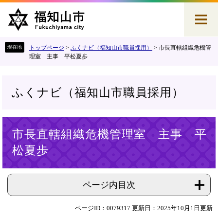
ペ
メ
ー
ニ
ジ
ュ
の
ー
先
を
トップページ
>
ふくナビ（福知山市職員採用）
>
市長直轄組織危機管
頭
飛
理室 主事 平松夏歩
で
ば
す
し
。
て
ふくナビ（福知山市職員採用）
本
文
へ
本
市長直轄組織危機管理室 主事 平
文
松夏歩
ページ内目次
ページID：0079317
更新日：2025年10月1日更新