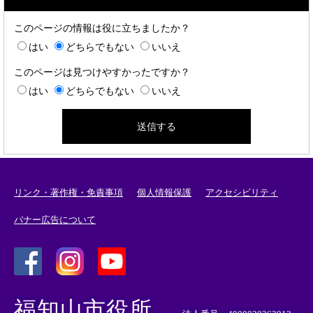
このページの情報は役に立ちましたか？
はい
どちらでもない
いいえ
このページは見つけやすかったですか？
はい
どちらでもない
いいえ
リンク・著作権・免責事項
個人情報保護
アクセシビリティ
バナー広告について
＜
＜
＜
外
外
外
福知山市役所
部
部
部