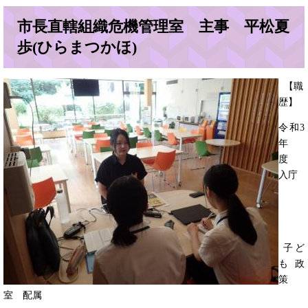
市長直轄組織危機管理室 主事 平松夏
歩
(ひらまつかほ)
​ 【職
歴】
令和3
年
度
入庁
子ど
も政
策
室 配属