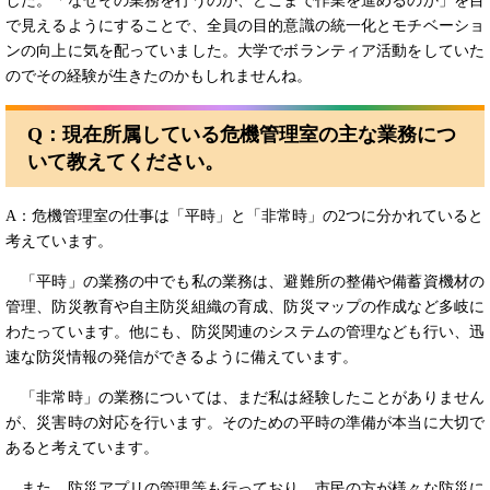
した。「なぜその業務を行うのか、どこまで作業を進めるのか」を目
で見えるようにすることで、全員の目的意識の統一化とモチベーショ
ンの向上に気を配っていました。大学でボランティア活動をしていた
のでその経験が生きたのかもしれませんね。
Q：
現在所属している危機管理室の主な業務につ
いて教えてください。
A：危機管理室の仕事は「平時」と「非常時」の2つに分かれていると
考えています。
「平時」の業務の中でも私の業務は、避難所の整備や備蓄資機材の
管理、防災教育や自主防災組織の育成、防災マップの作成など多岐に
わたっています。他にも、防災関連のシステムの管理なども行い、迅
速な防災情報の発信ができるように備えています。
「非常時」の業務については、まだ私は経験したことがありません
が、災害時の対応を行います。そのための平時の準備が本当に大切で
あると考えています。
また、防災アプリの管理等も行っており、市民の方が様々な防災に