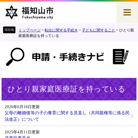
ペ
メ
ー
ニ
ジ
ュ
の
ー
先
を
トップページ
>
転出に関する手続き
>
子どもに関すること
>
ひとり親
頭
飛
家庭医療証を持っている
で
ば
す
し
。
て
本
文
へ
本
ひとり親家庭医療証を持っている
文
2026年6月18日更新
父母の離婚後等の子の養育に関する見直し（共同親権等に係る民
法改正）について
2025年4月11日更新