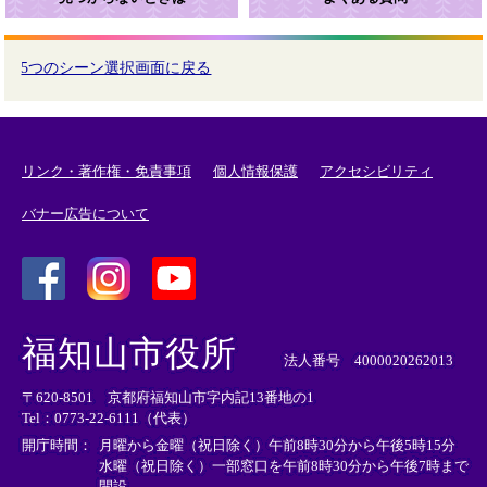
5つのシーン選択画面に戻る
リンク・著作権・免責事項
個人情報保護
アクセシビリティ
バナー広告について
＜
＜
＜
外
外
外
福知山市役所
部
部
部
法人番号 4000020262013
リ
リ
リ
〒620-8501 京都府福知山市字内記13番地の1
ン
ン
ン
Tel：0773-22-6111（代表）
ク
ク
ク
＞
＞
＞
開庁時間：
月曜から金曜（祝日除く）午前8時30分から午後5時15分
水曜（祝日除く）一部窓口を午前8時30分から午後7時まで
開設