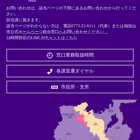
お問い合わせは、該当ページの下部にあるお問い合わせから行ってくだ
さい。
担当課に届きます。
該当ページがわからない方は、電話0773-22-6111（代表）または
福知山
市公式ホームページ総合窓口へお問い合わせください。
24時間対応のLINE AIチャットはこちら
＜
外
窓口業務取扱時間
部
リ
ン
各課直通ダイヤル
ク
＞
市役所・支所