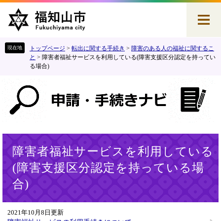
ペ
メ
ー
ニ
ジ
ュ
の
ー
先
を
トップページ
>
転出に関する手続き
>
障害のある人の福祉に関するこ
頭
飛
と
>
障害者福祉サービスを利用している(障害支援区分認定を持ってい
る場合)
で
ば
す
し
。
て
本
文
へ
本
障害者福祉サービスを利用している
文
(障害支援区分認定を持っている場
合)
2021年10月8日更新