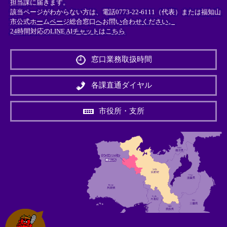
担当課に届きます。
該当ページがわからない方は、電話0773-22-6111（代表）または
福知山
市公式ホームページ総合窓口へお問い合わせください。
24時間対応のLINE AIチャットはこちら
＜
外
窓口業務取扱時間
部
リ
ン
各課直通ダイヤル
ク
＞
市役所・支所