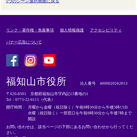
5つのシーン選択画面に戻る
リンク・著作権・免責事項
個人情報保護
アクセシビリティ
バナー広告について
＜
＜
＜
外
外
外
福知山市役所
部
部
部
法人番号 4000020262013
リ
リ
リ
〒620-8501 京都府福知山市字内記13番地の1
ン
ン
ン
Tel：0773-22-6111（代表）
ク
ク
ク
＞
＞
＞
開庁時間：
月曜から金曜（祝日除く）午前8時30分から午後5時15分
水曜（祝日除く）一部窓口を午前8時30分から午後7時まで
開設
お問い合わせは、該当ページの下部にあるお問い合わせから行ってくだ
さい。