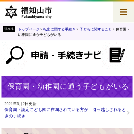
ペ
メ
ー
ニ
ジ
ュ
の
ー
先
を
トップページ
>
転出に関する手続き
>
子どもに関すること
>
保育園・
頭
飛
幼稚園に通う子どもがいる
で
ば
す
し
。
て
本
文
へ
本
保育園・幼稚園に通う子どもがいる
文
2021年6月2日更新
保育園・認定こども園に在園されている方が 引っ越しされると
きの手続き