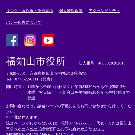
リンク・著作権・免責事項
個人情報保護
アクセシビリティ
バナー広告について
＜
＜
＜
外
外
外
福知山市役所
部
部
部
法人番号 4000020262013
リ
リ
リ
〒620-8501 京都府福知山市字内記13番地の1
ン
ン
ン
Tel：0773-22-6111（代表）
ク
ク
ク
＞
＞
＞
開庁時間：
月曜から金曜（祝日除く）午前8時30分から午後5時15分
水曜（祝日除く）一部窓口を午前8時30分から午後7時まで
開設
お問い合わせは、該当ページの下部にあるお問い合わせから行ってくだ
さい。
担当課に届きます。
該当ページがわからない方は、電話0773-22-6111（代表）または
福知山
市公式ホームページ総合窓口へお問い合わせください。
24時間対応のLINE AIチャットはこちら