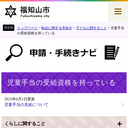
ペ
メ
ー
ニ
ジ
ュ
の
ー
先
を
トップページ
>
転出に関する手続き
>
子どもに関すること
>
児童手当
頭
飛
の受給資格を持っている
で
ば
す
し
。
て
本
文
へ
本
児童手当の受給資格を持っている
文
2025年6月1日更新
児童手当の支給について
くらしに関すること