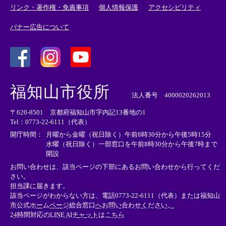
リンク・著作権・免責事項
個人情報保護
アクセシビリティ
バナー広告について
＜
＜
＜
外
外
外
福知山市役所
部
部
部
法人番号 4000020262013
リ
リ
リ
〒620-8501 京都府福知山市字内記13番地の1
ン
ン
ン
Tel：0773-22-6111（代表）
ク
ク
ク
＞
＞
＞
開庁時間：
月曜から金曜（祝日除く）午前8時30分から午後5時15分
水曜（祝日除く）一部窓口を午前8時30分から午後7時まで
開設
お問い合わせは、該当ページの下部にあるお問い合わせから行ってくだ
さい。
担当課に届きます。
該当ページがわからない方は、電話0773-22-6111（代表）または
福知山
市公式ホームページ総合窓口へお問い合わせください。
24時間対応のLINE AIチャットはこちら
＜