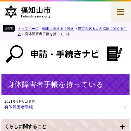
ペ
メ
ー
ニ
ジ
ュ
の
ー
先
を
トップページ
>
転出に関する手続き
>
障害のある人の福祉に関するこ
頭
飛
と
>
身体障害者手帳を持っている
で
ば
す
し
。
て
本
文
へ
本
身体障害者手帳を持っている
文
2021年8月6日更新
身体障害者手帳
くらしに関すること