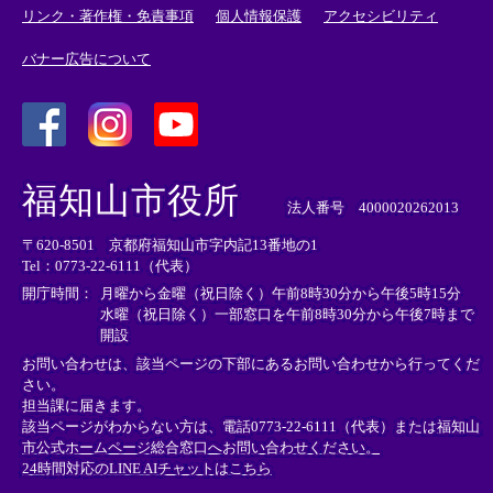
リンク・著作権・免責事項
個人情報保護
アクセシビリティ
バナー広告について
＜
＜
＜
外
外
外
福知山市役所
部
部
部
法人番号 4000020262013
リ
リ
リ
〒620-8501 京都府福知山市字内記13番地の1
ン
ン
ン
Tel：0773-22-6111（代表）
ク
ク
ク
＞
＞
＞
開庁時間：
月曜から金曜（祝日除く）午前8時30分から午後5時15分
水曜（祝日除く）一部窓口を午前8時30分から午後7時まで
開設
お問い合わせは、該当ページの下部にあるお問い合わせから行ってくだ
さい。
担当課に届きます。
該当ページがわからない方は、電話0773-22-6111（代表）または
福知山
市公式ホームページ総合窓口へお問い合わせください。
24時間対応のLINE AIチャットはこちら
＜