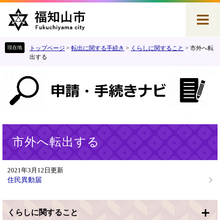
ペ
メ
ー
ニ
ジ
ュ
の
ー
先
を
トップページ
>
転出に関する手続き
>
くらしに関すること
>
市外へ転
頭
飛
出する
で
ば
す
し
。
て
本
文
へ
本
市外へ転出する
文
2021年3月12日更新
住民異動届
くらしに関すること