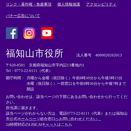
リンク・著作権・免責事項
個人情報保護
アクセシビリティ
バナー広告について
＜
＜
＜
外
外
外
福知山市役所
部
部
部
法人番号 4000020262013
リ
リ
リ
〒620-8501 京都府福知山市字内記13番地の1
ン
ン
ン
Tel：0773-22-6111（代表）
ク
ク
ク
＞
＞
＞
開庁時間：
月曜から金曜（祝日除く）午前8時30分から午後5時15分
水曜（祝日除く）一部窓口を午前8時30分から午後7時まで
開設
お問い合わせは、該当ページの下部にあるお問い合わせから行ってくだ
さい。
担当課に届きます。
該当ページがわからない方は、電話0773-22-6111（代表）または
福知山
市公式ホームページ総合窓口へお問い合わせください。
24時間対応のLINE AIチャットはこちら
＜