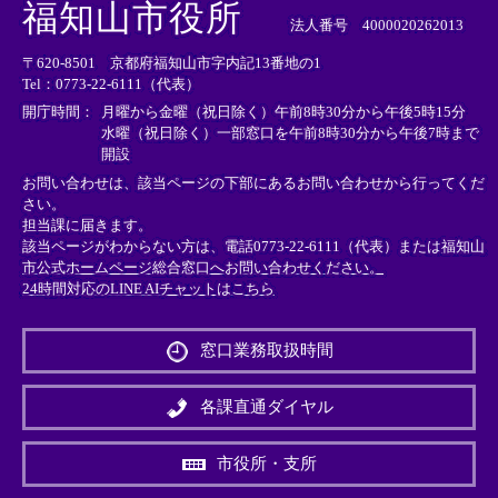
外
外
外
福知山市役所
部
部
部
法人番号 4000020262013
リ
リ
リ
〒620-8501 京都府福知山市字内記13番地の1
ン
ン
ン
Tel：0773-22-6111（代表）
ク
ク
ク
＞
＞
＞
開庁時間：
月曜から金曜（祝日除く）午前8時30分から午後5時15分
水曜（祝日除く）一部窓口を午前8時30分から午後7時まで
開設
お問い合わせは、該当ページの下部にあるお問い合わせから行ってくだ
さい。
担当課に届きます。
該当ページがわからない方は、電話0773-22-6111（代表）または
福知山
市公式ホームページ総合窓口へお問い合わせください。
24時間対応のLINE AIチャットはこちら
＜
外
窓口業務取扱時間
部
リ
ン
各課直通ダイヤル
ク
＞
市役所・支所