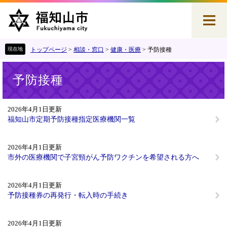
ペ
メ
ー
ニ
ジ
ュ
の
ー
先
を
トップページ
>
相談・窓口
>
健康・医療
>
予防接種
頭
飛
本
で
ば
予防接種
文
す
し
。
て
本
2026年4月1日更新
文
福知山市定期予防接種指定医療機関一覧
へ
2026年4月1日更新
市外の医療機関で子宮頸がん予防ワクチンを希望される方へ
2026年4月1日更新
予防接種券の再発行・転入時の手続き
2026年4月1日更新