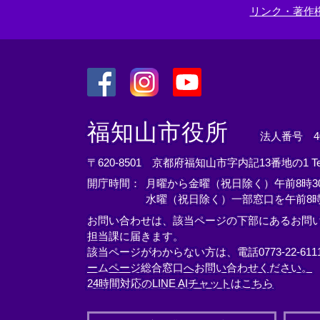
リンク・著作
＜
＜
＜
外
外
外
福知山市役所
法人番号 400
部
部
部
リ
リ
リ
〒620-8501 京都府福知山市字内記13番地の1
T
ン
ン
ン
開庁時間：
月曜から金曜（祝日除く）午前8時30
ク
ク
ク
水曜（祝日除く）一部窓口を午前8時
＞
＞
＞
お問い合わせは、該当ページの下部にあるお問
担当課に届きます。
該当ページがわからない方は、電話0773-22-61
ームページ総合窓口へお問い合わせください。
24時間対応のLINE AIチャットはこちら
＜
外