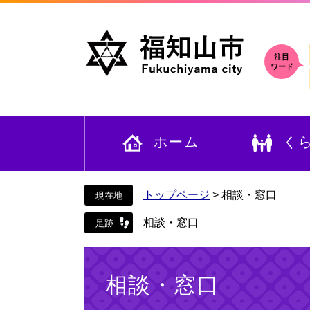
ペ
メ
ー
ニ
ジ
ュ
の
ー
注目
ワード
先
を
頭
飛
で
ば
す
し
ホーム
く
。
て
本
文
へ
トップページ
>
相談・窓口
相談・窓口
本
文
相談・窓口