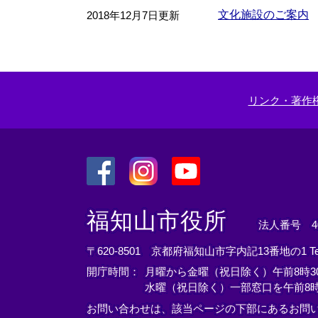
文化施設のご案内
2018年12月7日更新
リンク・著作
＜
＜
＜
外
外
外
福知山市役所
法人番号 400
部
部
部
リ
リ
リ
〒620-8501 京都府福知山市字内記13番地の1
T
ン
ン
ン
開庁時間：
月曜から金曜（祝日除く）午前8時30
ク
ク
ク
水曜（祝日除く）一部窓口を午前8時
＞
＞
＞
お問い合わせは、該当ページの下部にあるお問