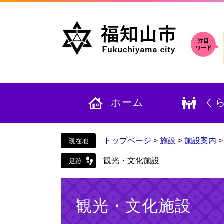
ペ
メ
ー
ニ
ジ
ュ
の
ー
注目
ワード
先
を
頭
飛
で
ば
す
し
ホーム
く
。
て
本
文
へ
トップページ
>
施設
>
施設案内
観光・文化施設
本
文
観光・文化施設