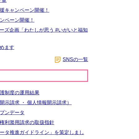
一覧
援キャンペーン開催！
ンペーン開催！
リーズ企画「わたしが思う #いがいと福知
じめます
SNSの一覧
護制度の運用結果
開示請求 ・ 個人情報開示請求）
プンデータ
権利濫用請求の取扱指針
ータ推進ガイドライン」を策定しまし