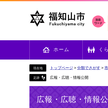
ペ
メ
ー
ニ
ジ
ュ
の
ー
注目
ワード
先
を
頭
飛
で
ば
す
し
ホーム
く
。
て
本
文
へ
トップページ
>
分類でさがす
>
広報・広聴・情報公開
本
文
広報・広聴・情報