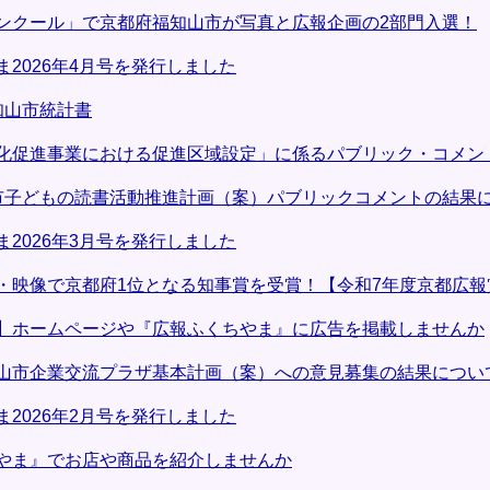
ンクール」で京都府福知山市が写真と広報企画の2部門入選！
2026年4月号を発行しました
知山市統計書
化促進事業における促進区域設定」に係るパブリック・コメン
市子どもの読書活動推進計画（案）パブリックコメントの結果
2026年3月号を発行しました
・映像で京都府1位となる知事賞を受賞！【令和7年度京都広報
】ホームページや『広報ふくちやま』に広告を掲載しませんか
山市企業交流プラザ基本計画（案）への意見募集の結果につい
2026年2月号を発行しました
やま』でお店や商品を紹介しませんか