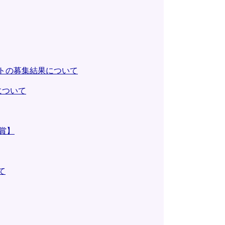
トの募集結果について
について
賞】
て