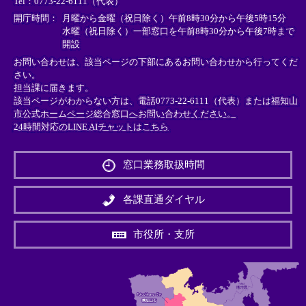
Tel：0773-22-6111（代表）
ク
ク
ク
＞
＞
＞
開庁時間：
月曜から金曜（祝日除く）午前8時30分から午後5時15分
水曜（祝日除く）一部窓口を午前8時30分から午後7時まで
開設
お問い合わせは、該当ページの下部にあるお問い合わせから行ってくだ
さい。
担当課に届きます。
該当ページがわからない方は、電話0773-22-6111（代表）または
福知山
市公式ホームページ総合窓口へお問い合わせください。
24時間対応のLINE AIチャットはこちら
＜
外
窓口業務取扱時間
部
リ
ン
各課直通ダイヤル
ク
＞
市役所・支所