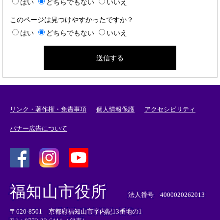
はい
どちらでもない
いいえ
このページは見つけやすかったですか？
はい
どちらでもない
いいえ
リンク・著作権・免責事項
個人情報保護
アクセシビリティ
バナー広告について
＜
＜
＜
外
外
外
福知山市役所
部
部
部
法人番号 4000020262013
リ
リ
リ
〒620-8501 京都府福知山市字内記13番地の1
ン
ン
ン