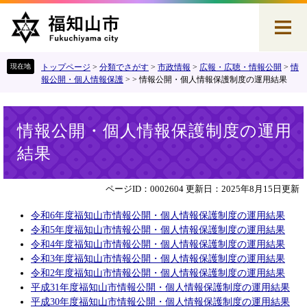
ペ
メ
ー
ニ
ジ
ュ
の
ー
先
を
トップページ
>
分類でさがす
>
市政情報
>
広報・広聴・情報公開
>
情
頭
飛
報公開・個人情報保護
>
>
情報公開・個人情報保護制度の運用結果
で
ば
す
し
本
。
て
情報公開・個人情報保護制度の運用
文
本
結果
文
へ
ページID：0002604
更新日：2025年8月15日更新
令和6年度福知山市情報公開・個人情報保護制度の運用結果​
令和5年度福知山市情報公開・個人情報保護制度の運用結果​
令和4年度福知山市情報公開・個人情報保護制度の運用結果
令和3年度福知山市情報公開・個人情報保護制度の運用結果
令和2年度福知山市情報公開・個人情報保護制度の運用結果
平成31年度福知山市情報公開・個人情報保護制度の運用結果
平成30年度福知山市情報公開・個人情報保護制度の運用結果