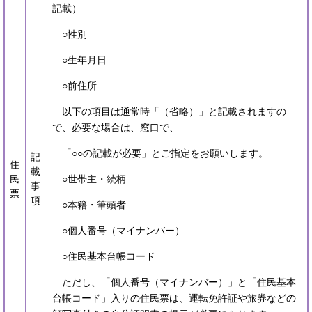
記載）
○性別
○生年月日
○前住所
以下の項目は通常時「（省略）」と記載されますの
で、必要な場合は、窓口で、
「○○の記載が必要」とご指定をお願いします。
記
住
載
民
○世帯主・続柄
事
票
項
○本籍・筆頭者
○個人番号（マイナンバー）
○住民基本台帳コード
ただし、「個人番号（マイナンバー）」と「住民基本
台帳コード」入りの住民票は、運転免許証や旅券などの