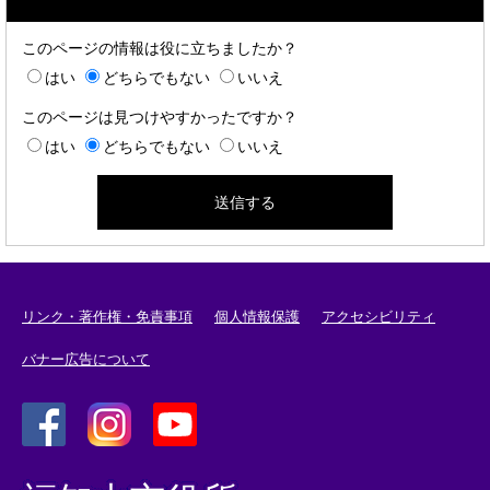
このページの情報は役に立ちましたか？
はい
どちらでもない
いいえ
このページは見つけやすかったですか？
はい
どちらでもない
いいえ
リンク・著作権・免責事項
個人情報保護
アクセシビリティ
バナー広告について
＜
＜
＜
外
外
外