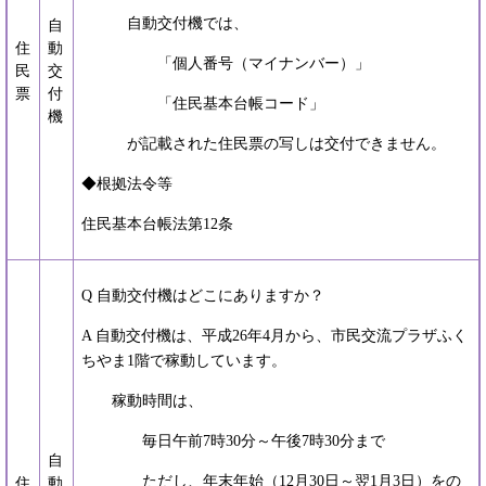
自動交付機では、
自
住
動
「個人番号（マイナンバー）」
民
交
票
付
「住民基本台帳コード」
機
が記載された住民票の写しは交付できません。
◆根拠法令等
住民基本台帳法第12条
Q 自動交付機はどこにありますか？
A 自動交付機は、平成26年4月から、市民交流プラザふく
ちやま1階で稼動しています。
稼動時間は、
毎日午前7時30分～午後7時30分まで
自
ただし、年末年始（12月30日～翌1月3日）をの
住
動