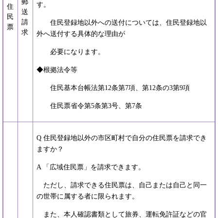
郵
す。
住
送
民
請
住民登録地以外への送付については、住民登録地以
票
求
外へ送付する具体的な理由が
必要になります。
◆根拠法令等
住民基本台帳法第12条第7項、第12条の3第9項
住民票省令第5条第3号、第7条
Q 住民登録地以外の市区町村で自分の住民票を請求でき
ますか？
A 「広域住民票」を請求できます。
ただし、請求できる住民票は、自己または自己と同一
の世帯に属する者に限られます。
また、本人確認書類として旅券、運転免許証などの官