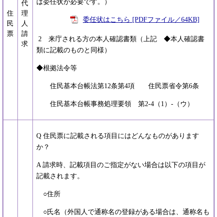
ば委任状が必要です。）
代
住
理
委任状はこちら [PDFファイル／64KB]
民
人
票
請
2 来庁される方の本人確認書類（上記 ◆本人確認書
求
類に記載のものと同様）
◆根拠法令等
住民基本台帳法第12条第4項 住民票省令第6条
住民基本台帳事務処理要領 第2-4（1）-（ウ）
Q 住民票に記載される項目にはどんなものがあります
か？
A 請求時、記載項目のご指定がない場合は以下の項目が
記載されます。
○住所
○氏名（外国人で通称名の登録がある場合は、通称名も