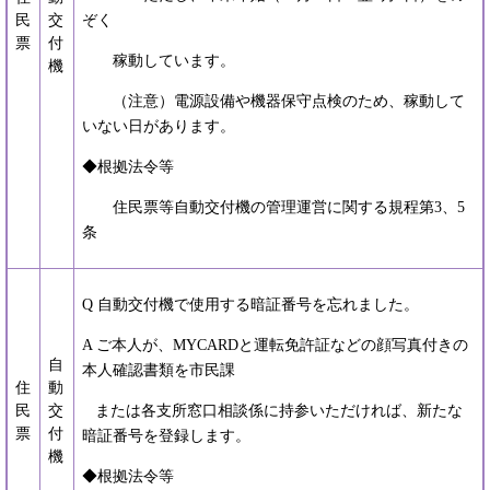
民
交
ぞく
票
付
稼動しています。
機
（注意）電源設備や機器保守点検のため、稼動して
いない日があります。
◆根拠法令等
住民票等自動交付機の管理運営に関する規程第3、5
条
Q 自動交付機で使用する暗証番号を忘れました。
A ご本人が、MYCARDと運転免許証などの顔写真付きの
自
本人確認書類を市民課
住
動
民
交
または各支所窓口相談係に持参いただければ、新たな
票
付
暗証番号を登録します。
機
◆根拠法令等