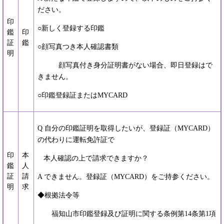
ださい。
印
○新しく登録する印鑑
鑑
印
証
鑑
○顔写真つき本人確認書類
明
顔写真付き身分証明書がない場合、即日登録はで
きません。
○印鑑登録証またはMYCARD
Q 自分の印鑑証明を取得したいが、登録証（MYCARD）
の代わりに運転免許証で
印
本
本人確認の上で請求できますか？
鑑
人
証
請
A できません。登録証（MYCARD）をご持参ください。
明
求
◆根拠法令等
福知山市印鑑登録及び証明に関する条例第14条第1項