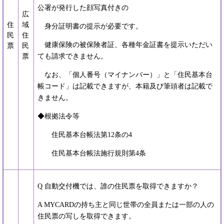
公署が発行した顔写真付きの
広
住
域
身分証明書の提示が必要です。
民
住
健康保険の被保険者証、各種年金証書を提示いただい
票
民
票
ても請求できません。
なお、「個人番号（マイナンバー）」と「住民基本台
帳コード」は記載できますが、本籍及び筆頭者は記載で
きません。
◆根拠法令等
住民基本台帳法第12条の4
住民基本台帳法施行規則第4条
Q 自動交付機では、誰の住民票を取得できますか？
A MYCARDの持ち主と同じ世帯の全員または一部の人の
住民票の写しを取得できます。