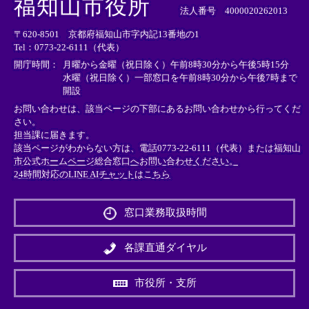
福知山市役所
部
部
部
法人番号 4000020262013
リ
リ
リ
〒620-8501 京都府福知山市字内記13番地の1
ン
ン
ン
Tel：0773-22-6111（代表）
ク
ク
ク
＞
＞
＞
開庁時間：
月曜から金曜（祝日除く）午前8時30分から午後5時15分
水曜（祝日除く）一部窓口を午前8時30分から午後7時まで
開設
お問い合わせは、該当ページの下部にあるお問い合わせから行ってくだ
さい。
担当課に届きます。
該当ページがわからない方は、電話0773-22-6111（代表）または
福知山
市公式ホームページ総合窓口へお問い合わせください。
24時間対応のLINE AIチャットはこちら
＜
外
窓口業務取扱時間
部
リ
ン
各課直通ダイヤル
ク
＞
市役所・支所