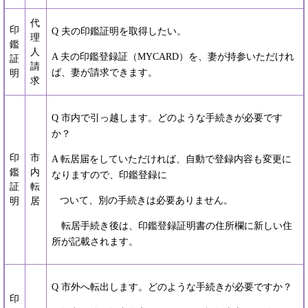
代
印
Q 夫の印鑑証明を取得したい。
理
鑑
人
A 夫の印鑑登録証（MYCARD）を、妻が持参いただけれ
証
請
ば、妻が請求できます。
明
求
Q 市内で引っ越します。どのような手続きが必要です
か？
印
市
A 転居届をしていただければ、自動で登録内容も変更に
鑑
内
なりますので、印鑑登録に
証
転
ついて、別の手続きは必要ありません。
明
居
転居手続き後は、印鑑登録証明書の住所欄に新しい住
所が記載されます。
Q 市外へ転出します。どのような手続きが必要ですか？
印