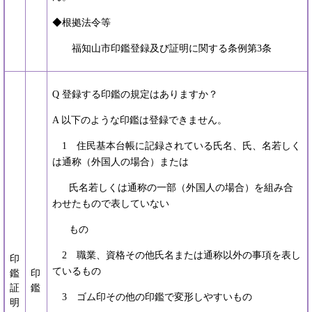
◆根拠法令等
福知山市印鑑登録及び証明に関する条例第3条
Q 登録する印鑑の規定はありますか？
A 以下のような印鑑は登録できません。
1 住民基本台帳に記録されている氏名、氏、名若しく
は通称（外国人の場合）または
氏名若しくは通称の一部（外国人の場合）を組み合
わせたもので表していない
もの
2 職業、資格その他氏名または通称以外の事項を表し
印
ているもの
鑑
印
証
鑑
3 ゴム印その他の印鑑で変形しやすいもの
明