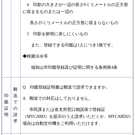
4 印影の大きさが一辺の長さ8ミリメートルの正方形
に収まるものまたは一辺の
長さ25ミリメートルの正方形に収まらないもの
5 印影を鮮明に表しにくいもの
また、登録できる印鑑は1人につき1個です。
◆根拠法令等
福知山市印鑑登録及び証明に関する条例第4条
Q 印鑑登録証明書は郵送で請求できますか。
郵
印
送
A 郵送での対応はしておりません。
鑑
で
証
の
市民課または各支所窓口相談係で登録証
明
請
（MYCARD）を提示のうえ請求いただくか、MYCARDの
求
場合は自動交付機をご利用いただけます。