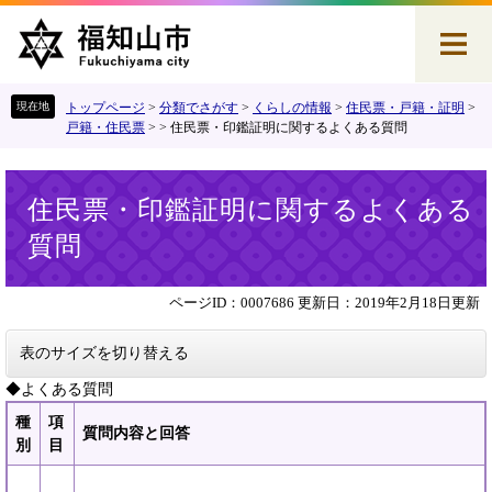
ペ
メ
ー
ニ
ジ
ュ
の
ー
先
を
トップページ
>
分類でさがす
>
くらしの情報
>
住民票・戸籍・証明
>
頭
飛
戸籍・住民票
>
>
住民票・印鑑証明に関するよくある質問
で
ば
す
し
本
。
て
住民票・印鑑証明に関するよくある
文
本
質問
文
へ
ページID：0007686
更新日：2019年2月18日更新
表のサイズを切り替える
◆よくある質問
種
項
質問内容と回答
別
目