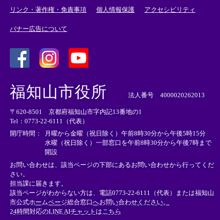
リンク・著作権・免責事項
個人情報保護
アクセシビリティ
バナー広告について
＜
＜
＜
外
外
外
福知山市役所
部
部
部
法人番号 4000020262013
リ
リ
リ
〒620-8501 京都府福知山市字内記13番地の1
ン
ン
ン
Tel：0773-22-6111（代表）
ク
ク
ク
＞
＞
＞
開庁時間：
月曜から金曜（祝日除く）午前8時30分から午後5時15分
水曜（祝日除く）一部窓口を午前8時30分から午後7時まで
開設
お問い合わせは、該当ページの下部にあるお問い合わせから行ってくだ
さい。
担当課に届きます。
該当ページがわからない方は、電話0773-22-6111（代表）または
福知山
市公式ホームページ総合窓口へお問い合わせください。
24時間対応のLINE AIチャットはこちら