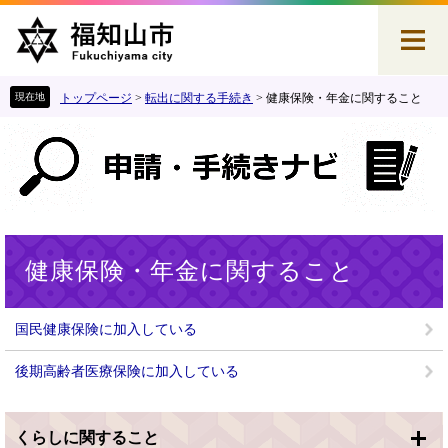
ペ
メ
ー
ニ
ジ
ュ
の
ー
先
を
トップページ
>
転出に関する手続き
>
健康保険・年金に関すること
頭
飛
で
ば
す
し
。
て
本
文
へ
本
健康保険・年金に関すること
文
国民健康保険に加入している
後期高齢者医療保険に加入している
くらしに関すること