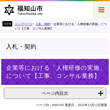
ペ
メ
ー
ニ
ジ
ュ
の
ー
先
を
トップページ
>
入札・契約
>
企業等における「人権研修の実施」につ
頭
飛
いて【工事、コンサル業務】
で
ば
す
し
。
て
入札・契約
本
文
へ
本
企業等における「人権研修の実施」
文
について【工事、コンサル業務】
ページ内目次
ページID：0081185
更新日：2025年12月12日更新