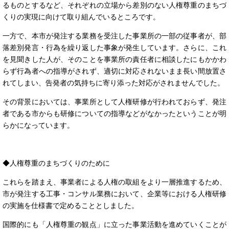
るものとするなど、それぞれの立場から差別のない人権尊重のまちづ
くりの実現に向けて取り組んでいるところです。
一方で、本市が発注する業務を受注した事業所の一部の従事者が、部
落差別発言・行為を繰り返した事象が発生しています。さらに、これ
を見聞きした人が、そのことを事業所の責任者に相談したにもかかわ
らず行為者への指導がされず、適切に対応されないまま長い間放置さ
れてしまい、告発者の気持ちに寄り添った対応がされませんでした。
その背景においては、事業所として人権研修が行われておらず、発注
者である市からも研修についての指導などがなかったということが明
らかになっています。
◆人権尊重のまちづくりのために
これらを踏まえ、事業者による人権の取組をより一層推進するため、
市が発注する工事・コンサル業務において、企業等における人権研修
の実施を仕様書で定めることとしました。
国際的にも「人権尊重の観点」に立った事業活動を進めていくことが