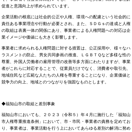
促進と意識向上が求められています。
企業活動の根底には社会的公正や人権、環境への配慮という社会的に
責任ある事業理念や行動が必要とされ、また、ＳＤＧｓの達成と人権
の取組は表裏一体の関係にあり、事業者による人権問題への対応は企
業イメージや価値にも大きく影響します。
事業者に求められる人権問題に対する措置は、公正採用や、様々なハ
ラスメントの防止、男女共同参画の推進、ＬＧＢＴＱなど多様な性の
尊重、外国人労働者の雇用管理の改善等多方面にわたりますが、事業
者がこれらに対応することで、従業員だけでなく、消費者や取引先、
地域住民など広範な人たちの人権を尊重することになり、企業価値と
競争力の向上、地域とのつながりを強固なものとします。
◆福知山市の取組と差別事象
福知山市においても、２０２３（令和５）年４月に施行した「福知山
市人権尊重推進条例」において、市・市民・事業者の責務を定めてお
り、事業者は、事業活動を行う上においてあらゆる差別の解消に努め