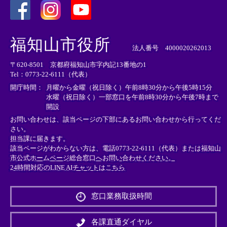
＜
＜
＜
外
外
外
福知山市役所
部
部
部
法人番号 4000020262013
リ
リ
リ
〒620-8501 京都府福知山市字内記13番地の1
ン
ン
ン
Tel：0773-22-6111（代表）
ク
ク
ク
＞
＞
＞
開庁時間：
月曜から金曜（祝日除く）午前8時30分から午後5時15分
水曜（祝日除く）一部窓口を午前8時30分から午後7時まで
開設
お問い合わせは、該当ページの下部にあるお問い合わせから行ってくだ
さい。
担当課に届きます。
該当ページがわからない方は、電話0773-22-6111（代表）または
福知山
市公式ホームページ総合窓口へお問い合わせください。
24時間対応のLINE AIチャットはこちら
＜
外
窓口業務取扱時間
部
リ
ン
各課直通ダイヤル
ク