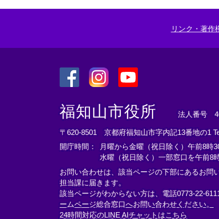
リンク・著作
＜
＜
＜
外
外
外
福知山市役所
法人番号 400
部
部
部
リ
リ
リ
〒620-8501 京都府福知山市字内記13番地の1
T
ン
ン
ン
開庁時間：
月曜から金曜（祝日除く）午前8時30
ク
ク
ク
水曜（祝日除く）一部窓口を午前8時
＞
＞
＞
お問い合わせは、該当ページの下部にあるお問
担当課に届きます。
該当ページがわからない方は、電話0773-22-61
ームページ総合窓口へお問い合わせください。
24時間対応のLINE AIチャットはこちら