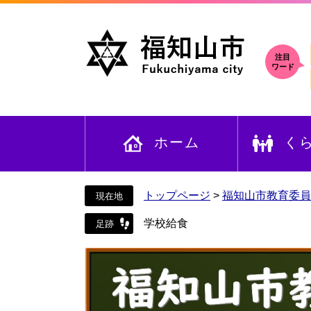
ペ
メ
ー
ニ
ジ
ュ
の
ー
注目
ワード
先
を
頭
飛
で
ば
す
し
ホーム
く
。
て
本
文
へ
トップページ
>
福知山市教育委員
学校給食