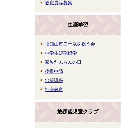
教職員等募集
生涯学習
福知山市二十歳を祝う会
中学生短期留学
家族だんらんの日
後援申請
出前講座
社会教育
放課後児童クラブ