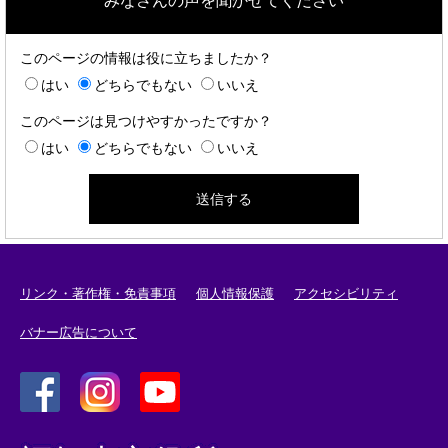
みなさんの声を聞かせてください
このページの情報は役に立ちましたか？
はい
どちらでもない
いいえ
このページは見つけやすかったですか？
はい
どちらでもない
いいえ
リンク・著作権・免責事項
個人情報保護
アクセシビリティ
バナー広告について
＜
＜
＜
外
外
外