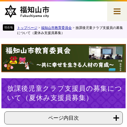
ペ
メ
ー
ニ
ジ
ュ
の
ー
先
を
トップページ
>
福知山市教育委員会
>
放課後児童クラブ支援員の募集
頭
飛
について（夏休み支援員募集）
で
ば
す
し
。
て
本
文
へ
本
放課後児童クラブ支援員の募集につ
文
いて（夏休み支援員募集）
ページ内目次