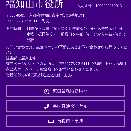
福知山市役所
部
部
部
法人番号 4000020262013
リ
リ
リ
〒620-8501 京都府福知山市字内記13番地の1
ン
ン
ン
Tel：0773-22-6111（代表）
ク
ク
ク
＞
＞
＞
開庁時間：
月曜から金曜（祝日除く）午前8時30分から午後5時15分
水曜（祝日除く）一部窓口を午前8時30分から午後7時まで
開設
お問い合わせは、該当ページの下部にあるお問い合わせから行ってくだ
さい。
担当課に届きます。
該当ページがわからない方は、電話0773-22-6111（代表）または
福知山
市公式ホームページ総合窓口へお問い合わせください。
24時間対応のLINE AIチャットはこちら
＜
外
窓口業務取扱時間
部
リ
ン
各課直通ダイヤル
ク
＞
市役所・支所