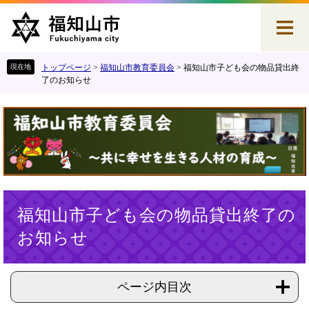
ペ
メ
ー
ニ
ジ
ュ
の
ー
先
を
トップページ
>
福知山市教育委員会
>
福知山市子ども会の物品貸出終
頭
飛
了のお知らせ
で
ば
す
し
。
て
本
文
へ
本
福知山市子ども会の物品貸出終了の
文
お知らせ
ページ内目次