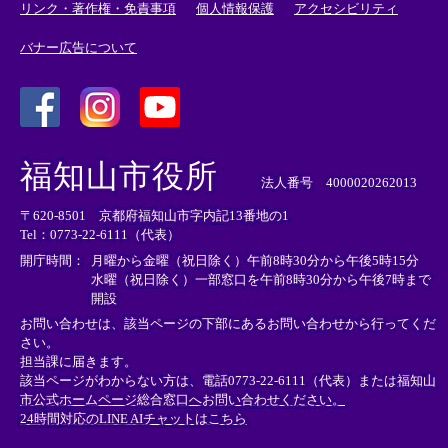
リンク・著作権・免責事項
個人情報保護
アクセシビリティ
バナー広告について
＜
＜
＜
外
外
外
福知山市役所
部
部
部
法人番号 4000020262013
リ
リ
リ
〒620-8501 京都府福知山市字内記13番地の1
ン
ン
ン
Tel：0773-22-6111（代表）
ク
ク
ク
＞
＞
＞
開庁時間：
月曜から金曜（祝日除く）午前8時30分から午後5時15分
水曜（祝日除く）一部窓口を午前8時30分から午後7時まで
開設
お問い合わせは、該当ページの下部にあるお問い合わせから行ってくだ
さい。
担当課に届きます。
該当ページがわからない方は、電話0773-22-6111（代表）または
福知山
市公式ホームページ総合窓口へお問い合わせください。
24時間対応のLINE AIチャットはこちら
＜