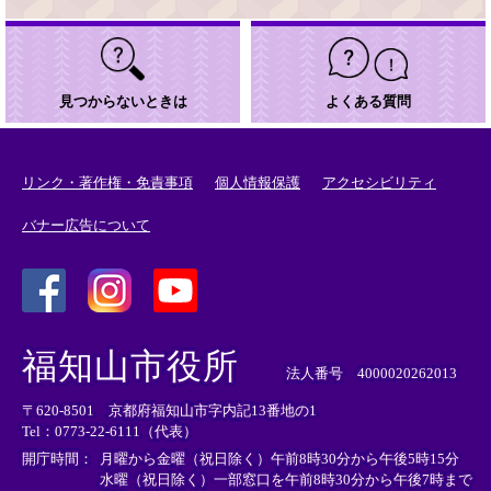
見つからないときは
よくある質問
リンク・著作権・免責事項
個人情報保護
アクセシビリティ
バナー広告について
＜
＜
＜
外
外
外
福知山市役所
部
部
部
法人番号 4000020262013
リ
リ
リ
〒620-8501 京都府福知山市字内記13番地の1
ン
ン
ン
Tel：0773-22-6111（代表）
ク
ク
ク
＞
＞
＞
開庁時間：
月曜から金曜（祝日除く）午前8時30分から午後5時15分
水曜（祝日除く）一部窓口を午前8時30分から午後7時まで