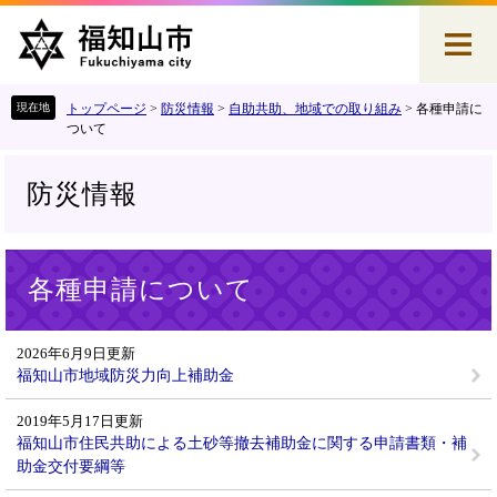
ペ
メ
ー
ニ
ジ
ュ
の
ー
先
を
トップページ
>
防災情報
>
自助共助、地域での取り組み
>
各種申請に
頭
飛
ついて
で
ば
す
し
防災情報
。
て
本
文
本
へ
各種申請について
文
2026年6月9日更新
福知山市地域防災力向上補助金
2019年5月17日更新
福知山市住民共助による土砂等撤去補助金に関する申請書類・補
助金交付要綱等