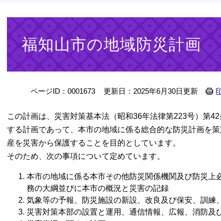
本
文
福知山市の地域防災計画
ページID：0001673
更新日：2025年6月30日更新
この計画は、災害対策基本法（昭和36年法律第223号）第
する計画であって、本市の地域に係る総合的な防災計画を策
産を災害から保護することを目的としています。
そのため、次の事項について定めています。
本市の地域に係る本市その他防災関係機関及び防災上
務の大綱並びに本市の概況と災害の記録
気象等の予報、防災施設の新設、改良及び保安、訓練
災害対策本部の設置と運用、通信情報、広報、消防及