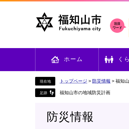
ペ
メ
ー
ニ
ジ
ュ
の
ー
注目
ワード
先
を
頭
飛
で
ば
す
し
ホーム
く
。
て
本
文
へ
トップページ
>
防災情報
>
福知
福知山市の地域防災計画
防災情報