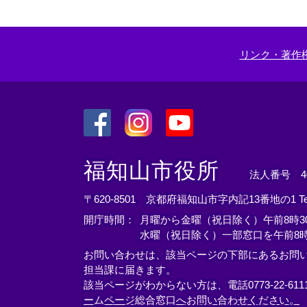
リンク・著作
＜
＜
＜
外
外
外
福知山市役所
法人番号 400
部
部
部
リ
リ
リ
〒620-8501 京都府福知山市字内記13番地の1
T
ン
ン
ン
開庁時間：
月曜から金曜（祝日除く）午前8時30
ク
ク
ク
水曜（祝日除く）一部窓口を午前8時
＞
＞
＞
お問い合わせは、該当ページの下部にあるお問
担当課に届きます。
該当ページがわからない方は、電話0773-22-61
ームページ総合窓口へお問い合わせください。