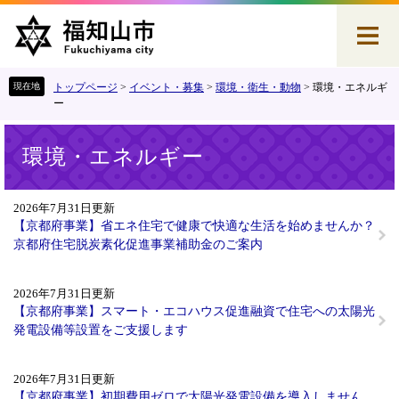
ペ
メ
ー
ニ
ジ
ュ
の
ー
先
を
トップページ
>
イベント・募集
>
環境・衛生・動物
>
環境・エネルギ
頭
飛
ー
で
ば
本
す
し
環境・エネルギー
文
。
て
本
文
2026年7月31日更新
へ
【京都府事業】省エネ住宅で健康で快適な生活を始めませんか？
京都府住宅脱炭素化促進事業補助金のご案内
2026年7月31日更新
【京都府事業】スマート・エコハウス促進融資で住宅への太陽光
発電設備等設置をご支援します
2026年7月31日更新
【京都府事業】初期費用ゼロで太陽光発電設備を導入しません