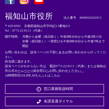
＜
＜
＜
外
外
外
福知山市役所
部
部
部
法人番号 4000020262013
リ
リ
リ
〒620-8501 京都府福知山市字内記13番地の1
ン
ン
ン
Tel：0773-22-6111（代表）
ク
ク
ク
＞
＞
＞
開庁時間：
月曜から金曜（祝日除く）午前8時30分から午後5時15分
水曜（祝日除く）一部窓口を午前8時30分から午後7時まで
開設
お問い合わせは、該当ページの下部にあるお問い合わせから行ってくだ
さい。
担当課に届きます。
該当ページがわからない方は、電話0773-22-6111（代表）または
福知山
市公式ホームページ総合窓口へお問い合わせください。
24時間対応のLINE AIチャットはこちら
＜
外
窓口業務取扱時間
部
リ
ン
各課直通ダイヤル
ク
＞