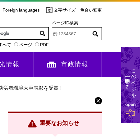
Foreign languages
文字サイズ・色合い変更
ページID検索
すべて
ページ
PDF
光情報
市政情報
このページを
一時保存する
功労者環境大臣表彰を受賞！
重要なお知らせ