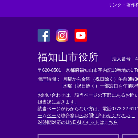
＞
リンク・著作
＜
＜
＜
外
外
外
福知山市役所
法人番号 400
部
部
部
リ
リ
リ
〒620-8501 京都府福知山市字内記13番地の1
T
ン
ン
ン
開庁時間：
月曜から金曜（祝日除く）午前8時30
ク
ク
ク
水曜（祝日除く）一部窓口を午前8時
＞
＞
＞
お問い合わせは、該当ページの下部にあるお問
担当課に届きます。
該当ページがわからない方は、電話0773-22-61
ームページ総合窓口へお問い合わせください。
24時間対応のLINE AIチャットはこちら
＜
外