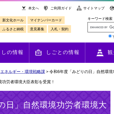
本文へ
ご利用ガイド
サイトマップ
キーワード検索
新文化ホール
マイナンバーカード
ふるさと納税
意見募集
入札・契約
らしの情報
しごとの情報
観
>
エネルギー・環境戦略課
>
令和6年度「みどりの日」自然環境
境功労者環境大臣表彰を受賞！
の日」自然環境功労者環境大