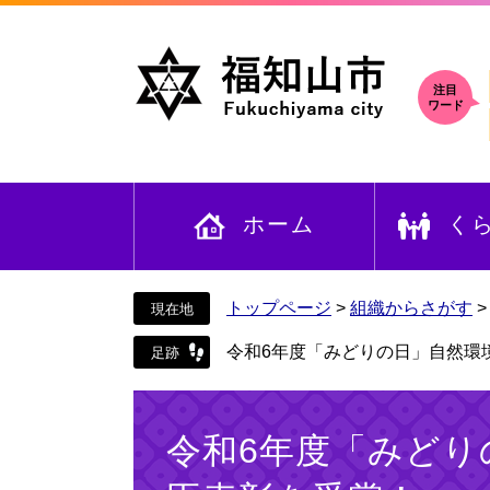
ペ
メ
ー
ニ
ジ
ュ
の
ー
注目
ワード
先
を
頭
飛
で
ば
す
し
ホーム
く
。
て
本
文
へ
トップページ
>
組織からさがす
令和6年度「みどりの日」自然環
本
文
令和6年度「みどり