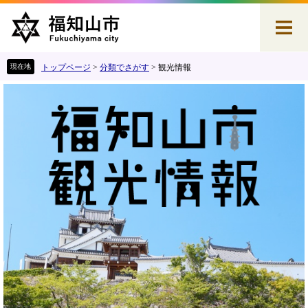
ペ
メ
ー
ニ
ジ
ュ
の
ー
先
を
トップページ
>
分類でさがす
>
観光情報
頭
飛
本
で
ば
文
す
し
。
て
本
文
へ