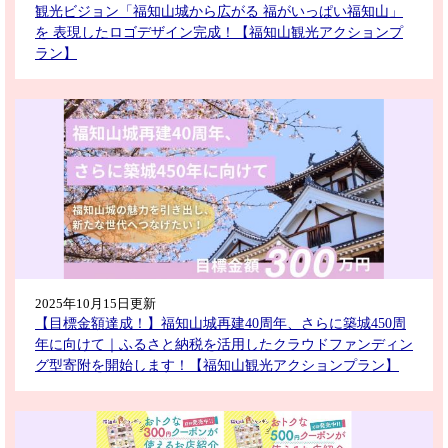
観光ビジョン「福知山城から広がる 福がいっぱい福知山」
を 表現したロゴデザイン完成！【福知山観光アクションプ
ラン】
2025年10月15日更新
【目標金額達成！】福知山城再建40周年、さらに築城450周
年に向けて｜ふるさと納税を活用したクラウドファンディン
グ型寄附を開始します！【福知山観光アクションプラン】