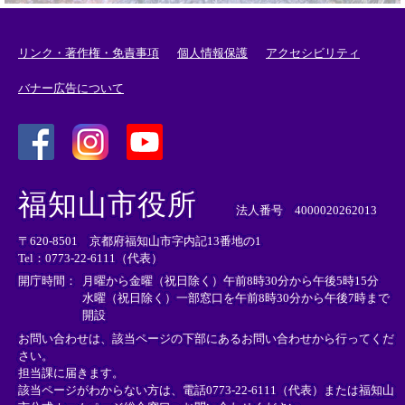
リンク・著作権・免責事項
個人情報保護
アクセシビリティ
バナー広告について
＜
＜
＜
外
外
外
福知山市役所
部
部
部
法人番号 4000020262013
リ
リ
リ
〒620-8501 京都府福知山市字内記13番地の1
ン
ン
ン
Tel：0773-22-6111（代表）
ク
ク
ク
＞
＞
＞
開庁時間：
月曜から金曜（祝日除く）午前8時30分から午後5時15分
水曜（祝日除く）一部窓口を午前8時30分から午後7時まで
開設
お問い合わせは、該当ページの下部にあるお問い合わせから行ってくだ
さい。
担当課に届きます。
該当ページがわからない方は、電話0773-22-6111（代表）または
福知山