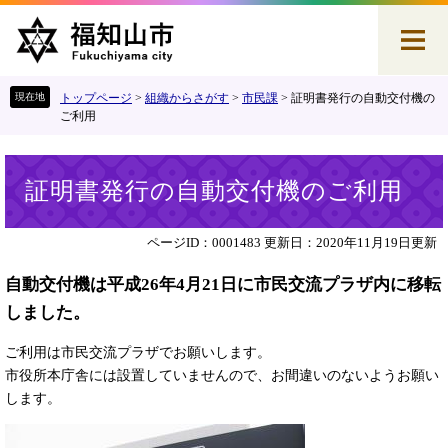
ペ
メ
ー
ニ
ジ
ュ
の
ー
先
を
トップページ
>
組織からさがす
>
市民課
>
証明書発行の自動交付機の
頭
飛
ご利用
で
ば
す
し
本
。
て
証明書発行の自動交付機のご利用
文
本
文
へ
ページID：0001483
更新日：2020年11月19日更新
自動交付機は平成26年4月21日に市民交流プラザ内に移転
しました。
ご利用は市民交流プラザでお願いします。
市役所本庁舎には設置していませんので、お間違いのないようお願い
します。