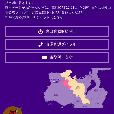
担当課に届きます。
該当ページがわからない方は、電話0773-22-6111（代表）または
福知山
市公式ホームページ総合窓口へお問い合わせください。
24時間対応のLINE AIチャットはこちら
＜
外
窓口業務取扱時間
部
リ
ン
各課直通ダイヤル
ク
＞
市役所・支所