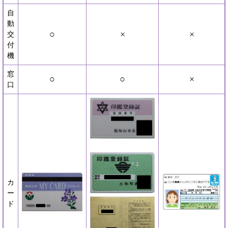
自
動
○
×
×
交
付
機
窓
○
○
×
口
カ
ー
ド