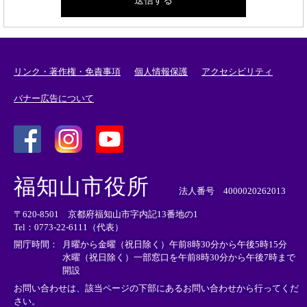
リンク・著作権・免責事項
個人情報保護
アクセシビリティ
バナー広告について
＜
＜
＜
外
外
外
福知山市役所
部
部
部
法人番号 4000020262013
リ
リ
リ
〒620-8501 京都府福知山市字内記13番地の1
ン
ン
ン
Tel：0773-22-6111（代表）
ク
ク
ク
＞
＞
＞
開庁時間：
月曜から金曜（祝日除く）午前8時30分から午後5時15分
水曜（祝日除く）一部窓口を午前8時30分から午後7時まで
開設
お問い合わせは、該当ページの下部にあるお問い合わせから行ってくだ
さい。