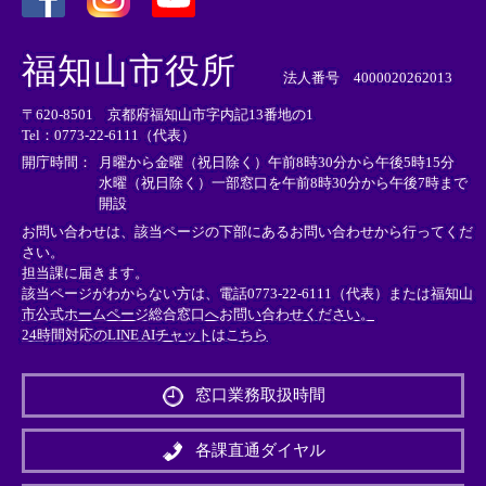
＜
＜
＜
外
外
外
福知山市役所
部
部
部
法人番号 4000020262013
リ
リ
リ
〒620-8501 京都府福知山市字内記13番地の1
ン
ン
ン
Tel：0773-22-6111（代表）
ク
ク
ク
＞
＞
＞
開庁時間：
月曜から金曜（祝日除く）午前8時30分から午後5時15分
水曜（祝日除く）一部窓口を午前8時30分から午後7時まで
開設
お問い合わせは、該当ページの下部にあるお問い合わせから行ってくだ
さい。
担当課に届きます。
該当ページがわからない方は、電話0773-22-6111（代表）または
福知山
市公式ホームページ総合窓口へお問い合わせください。
24時間対応のLINE AIチャットはこちら
＜
外
窓口業務取扱時間
部
リ
ン
各課直通ダイヤル
ク
＞