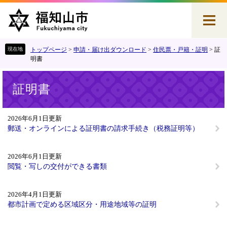
ペ
メ
ー
ニ
ジ
ュ
の
ー
先
を
トップページ
>
申請・届け出ダウンロード
>
住民票・戸籍・証明
>
証
頭
飛
明書
で
ば
本
す
し
証明書
文
。
て
本
文
2026年6月1日更新
へ
郵送・オンラインによる証明書の請求手続き（税務証明等）
2026年6月1日更新
閲覧・写しの交付ができる書類
2026年4月1日更新
都市計画で定める区域区分・用途地域等の証明