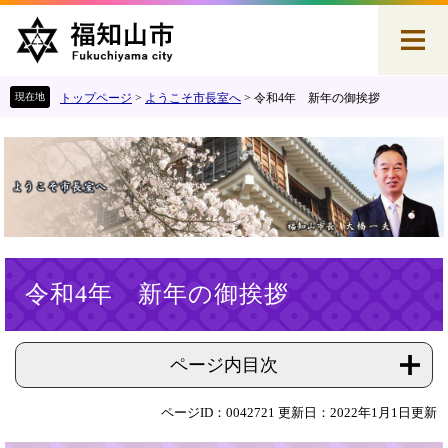
ペ
メ
ー
ニ
ジ
ュ
の
ー
先
を
トップページ
>
ようこそ市長室へ
>
令和4年 新年の御挨拶
頭
飛
で
ば
す
し
。
て
本
文
へ
本
令和4年 新年の御挨拶
文
ページ内目次
ページID：0042721
更新日：2022年1月1日更新