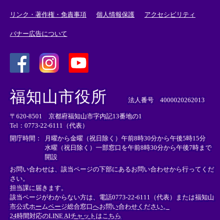
リンク・著作権・免責事項
個人情報保護
アクセシビリティ
バナー広告について
＜
＜
＜
外
外
外
福知山市役所
部
部
部
法人番号 4000020262013
リ
リ
リ
〒620-8501 京都府福知山市字内記13番地の1
ン
ン
ン
Tel：0773-22-6111（代表）
ク
ク
ク
＞
＞
＞
開庁時間：
月曜から金曜（祝日除く）午前8時30分から午後5時15分
水曜（祝日除く）一部窓口を午前8時30分から午後7時まで
開設
お問い合わせは、該当ページの下部にあるお問い合わせから行ってくだ
さい。
担当課に届きます。
該当ページがわからない方は、電話0773-22-6111（代表）または
福知山
市公式ホームページ総合窓口へお問い合わせください。
24時間対応のLINE AIチャットはこちら