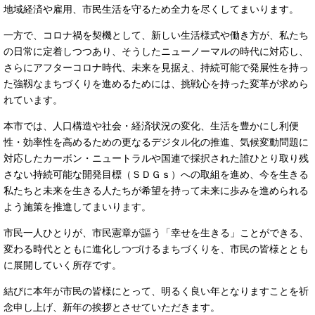
地域経済や雇用、市民生活を守るため全力を尽くしてまいります。
一方で、コロナ禍を契機として、新しい生活様式や働き方が、私たち
の日常に定着しつつあり、そうしたニューノーマルの時代に対応し、
さらにアフターコロナ時代、未来を見据え、持続可能で発展性を持っ
た強靱なまちづくりを進めるためには、挑戦心を持った変革が求めら
れています。
本市では、人口構造や社会・経済状況の変化、生活を豊かにし利便
性・効率性を高めるための更なるデジタル化の推進、気候変動問題に
対応したカーボン・ニュートラルや国連で採択された誰ひとり取り残
さない持続可能な開発目標（ＳＤＧｓ）への取組を進め、今を生きる
私たちと未来を生きる人たちが希望を持って未来に歩みを進められる
よう施策を推進してまいります。
市民一人ひとりが、市民憲章が謳う「幸せを生きる」ことができる、
変わる時代とともに進化しつづけるまちづくりを、市民の皆様ととも
に展開していく所存です。
結びに本年が市民の皆様にとって、明るく良い年となりますことを祈
念申し上げ、新年の挨拶とさせていただきます。