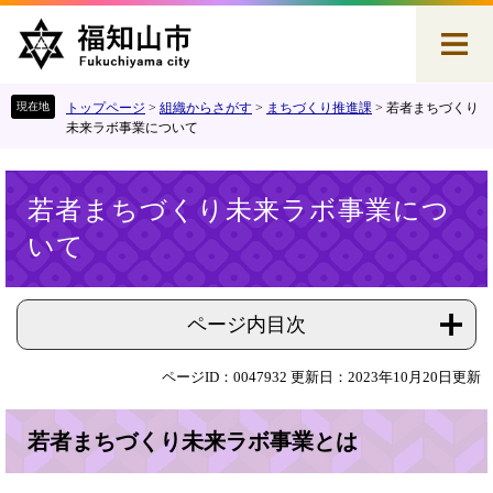
ペ
メ
ー
ニ
ジ
ュ
の
ー
先
を
トップページ
>
組織からさがす
>
まちづくり推進課
>
若者まちづくり
頭
飛
未来ラボ事業について
で
ば
す
し
本
。
て
若者まちづくり未来ラボ事業につ
文
本
いて
文
へ
ページ内目次
ページID：0047932
更新日：2023年10月20日更新
若者まちづくり未来ラボ事業とは