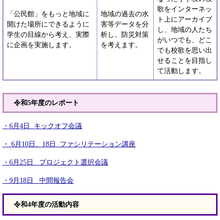
歌をインターネッ
「公民館」をもっと地域に
地域の過去の水
ト上にアーカイブ
開けた場所にできるように
害等データを分
し、地域の人たち
学生の目線から考え、実際
析し、防災対策
がいつでも、どこ
に企画を実施します。
を考えます。
でも校歌を思い出
せることを目指し
て活動します。
令和5年度のレポート
・6月4日 キックオフ会議
・ 6月10日、18日 ファシリテーション講座
・6月25日 プロジェクト選択会議
・9月18日 中間報告会
令和4年度の活動内容