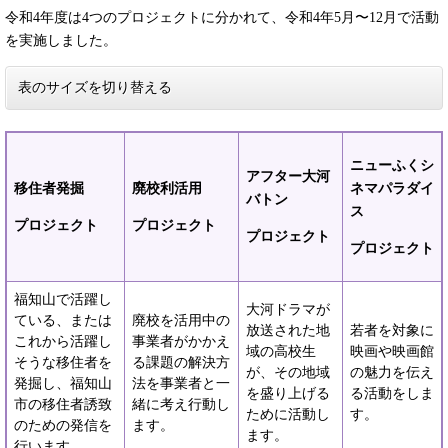
令和4年度は4つのプロジェクトに分かれて、令和4年5月〜12月で活動
を実施しました。
表のサイズを切り替える
ニューふくシ
アフター大河
移住者発掘
廃校利活用
ネマパラダイ
バトン
ス
プロジェクト
プロジェクト
プロジェクト
プロジェクト
福知山で活躍し
大河ドラマが
ている、または
廃校を活用中の
放送された地
若者を対象に
これから活躍し
事業者がかかえ
域の高校生
映画や映画館
そうな移住者を
る課題の解決方
が、その地域
の魅力を伝え
発掘し、福知山
法を事業者と一
を盛り上げる
る活動をしま
市の移住者誘致
緒に考え行動し
ために活動し
す。
のための発信を
ます。
ます。
行います。