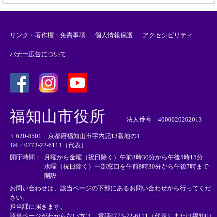
リンク・著作権・免責事項
個人情報保護
アクセシビリティ
バナー広告について
＜
＜
＜
外
外
外
福知山市役所
部
部
部
法人番号 4000020262013
リ
リ
リ
〒620-8501 京都府福知山市字内記13番地の1
ン
ン
ン
Tel：0773-22-6111（代表）
ク
ク
ク
＞
＞
＞
開庁時間：
月曜から金曜（祝日除く）午前8時30分から午後5時15分
水曜（祝日除く）一部窓口を午前8時30分から午後7時まで
開設
お問い合わせは、該当ページの下部にあるお問い合わせから行ってくだ
さい。
担当課に届きます。
該当ページがわからない方は、電話0773-22-6111（代表）または
福知山