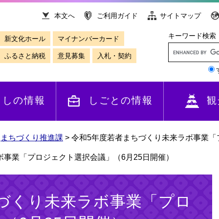
本文へ
ご利用ガイド
サイトマップ
キーワード検索
新文化ホール
マイナンバーカード
ふるさと納税
意見募集
入札・契約
らしの情報
しごとの情報
観
>
まちづくり推進課
>
令和5年度若者まちづくり未来ラボ事業「
ボ事業「プロジェクト選択会議」（6月25日開催）
づくり未来ラボ事業「プロ