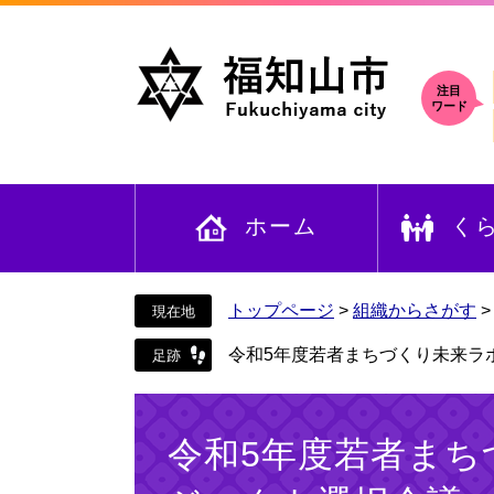
ペ
メ
ー
ニ
ジ
ュ
の
ー
注目
ワード
先
を
頭
飛
で
ば
す
し
ホーム
く
。
て
本
文
へ
トップページ
>
組織からさがす
令和5年度若者まちづくり未来ラ
本
文
令和5年度若者まち