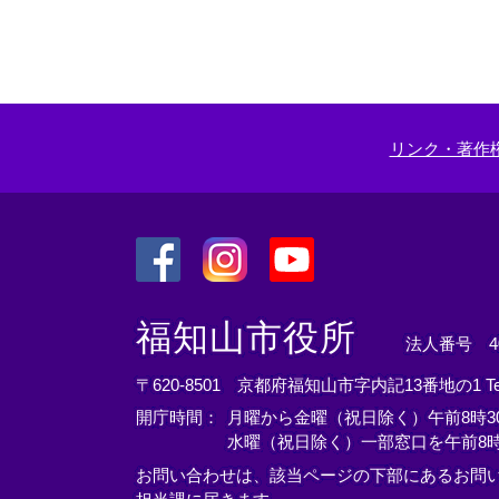
部
リ
ン
ク
＞
リンク・著作
＜
＜
＜
外
外
外
福知山市役所
法人番号 400
部
部
部
リ
リ
リ
〒620-8501 京都府福知山市字内記13番地の1
T
ン
ン
ン
開庁時間：
月曜から金曜（祝日除く）午前8時30
ク
ク
ク
水曜（祝日除く）一部窓口を午前8時
＞
＞
＞
お問い合わせは、該当ページの下部にあるお問