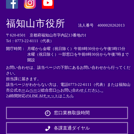
＜
＜
＜
外
外
外
福知山市役所
部
部
部
法人番号 4000020262013
リ
リ
リ
〒620-8501 京都府福知山市字内記13番地の1
ン
ン
ン
Tel：0773-22-6111（代表）
ク
ク
ク
＞
＞
＞
開庁時間：
月曜から金曜（祝日除く）午前8時30分から午後5時15分
水曜（祝日除く）一部窓口を午前8時30分から午後7時まで
開設
お問い合わせは、該当ページの下部にあるお問い合わせから行ってくだ
さい。
担当課に届きます。
該当ページがわからない方は、電話0773-22-6111（代表）または
福知山
市公式ホームページ総合窓口へお問い合わせください。
24時間対応のLINE AIチャットはこちら
＜
外
窓口業務取扱時間
部
リ
ン
各課直通ダイヤル
ク