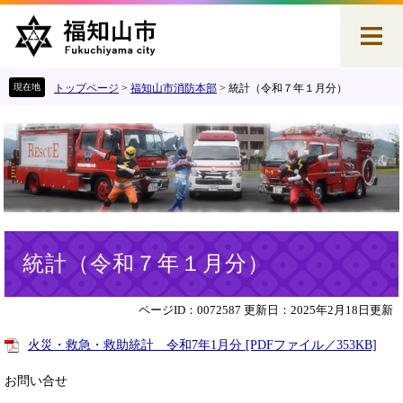
ペ
メ
ー
ニ
ジ
ュ
の
ー
先
を
トップページ
>
福知山市消防本部
>
統計（令和７年１月分）
頭
飛
で
ば
す
し
。
て
本
文
へ
本
統計（令和７年１月分）
文
ページID：0072587
更新日：2025年2月18日更新
火災・救急・救助統計 令和7年1月分 [PDFファイル／353KB]
お問い合せ