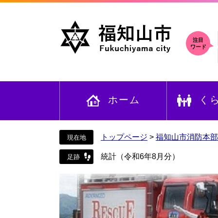
ペ
メ
ー
ニ
ジ
ュ
の
ー
注目
ワード
先
を
頭
飛
で
ば
す
し
ホーム
く
。
て
本
文
へ
トップページ
>
福知山市消防本部
統計（令和6年8月分）