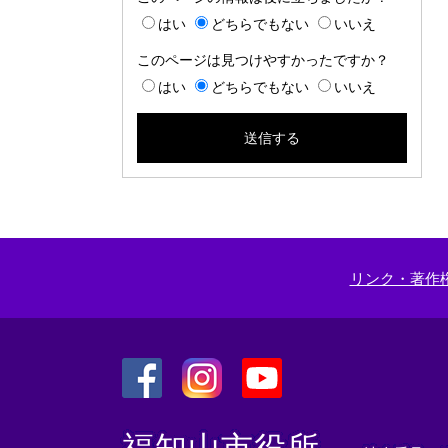
はい
どちらでもない
いいえ
このページは見つけやすかったですか？
はい
どちらでもない
いいえ
リンク・著作
＜
＜
＜
外
外
外