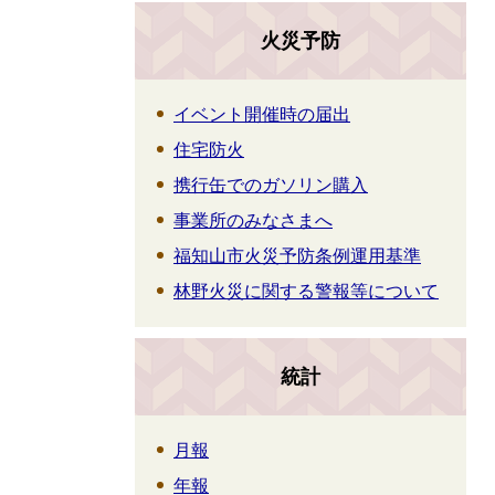
火災予防
イベント開催時の届出
住宅防火
携行缶でのガソリン購入
事業所のみなさまへ
福知山市火災予防条例運用基準
林野火災に関する警報等について
統計
月報
年報