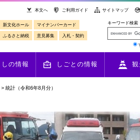
本文へ
ご利用ガイド
サイトマップ
キーワード検索
新文化ホール
マイナンバーカード
ふるさと納税
意見募集
入札・契約
らしの情報
しごとの情報
観
>
統計（令和6年8月分）