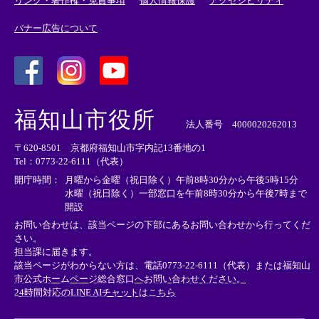
リンク・著作権・免責事項
個人情報保護
アクセシビリティ
バナー広告について
＜
＜
＜
外
外
外
福知山市役所
部
部
部
法人番号 4000020262013
リ
リ
リ
〒620-8501 京都府福知山市字内記13番地の1
ン
ン
ン
Tel：0773-22-6111（代表）
ク
ク
ク
＞
＞
＞
開庁時間：
月曜から金曜（祝日除く）午前8時30分から午後5時15分
水曜（祝日除く）一部窓口を午前8時30分から午後7時まで
開設
お問い合わせは、該当ページの下部にあるお問い合わせから行ってくだ
さい。
担当課に届きます。
該当ページがわからない方は、電話0773-22-6111（代表）または
福知山
市公式ホームページ総合窓口へお問い合わせください。
24時間対応のLINE AIチャットはこちら
＜