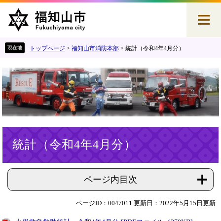
ペ
メ
ー
ニ
ジ
ュ
の
ー
先
を
トップページ
>
福知山市消防本部
>
統計（令和4年4月分）
頭
飛
で
ば
す
し
。
て
本
文
へ
本
統計（令和4年4月分）
文
ページ内目次
ページID：0047011
更新日：2022年5月15日更新