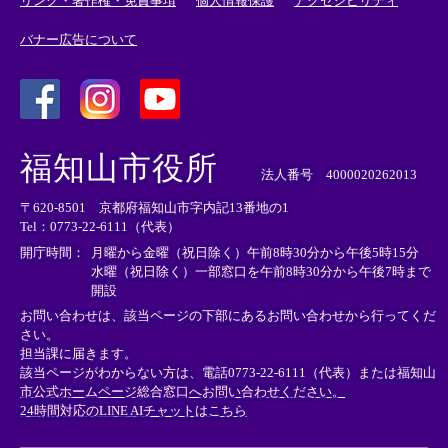
リンク・著作権・免責事項
個人情報保護
アクセシビリティ
バナー広告について
＜
＜
＜
外
外
外
福知山市役所
部
部
部
法人番号 4000020262013
リ
リ
リ
〒620-8501 京都府福知山市字内記13番地の1
ン
ン
ン
Tel：0773-22-6111（代表）
ク
ク
ク
＞
＞
＞
開庁時間：
月曜から金曜（祝日除く）午前8時30分から午後5時15分
水曜（祝日除く）一部窓口を午前8時30分から午後7時まで
開設
お問い合わせは、該当ページの下部にあるお問い合わせから行ってくだ
さい。
担当課に届きます。
該当ページがわからない方は、電話0773-22-6111（代表）または
福知山
市公式ホームページ総合窓口へお問い合わせください。
24時間対応のLINE AIチャットはこちら
＜