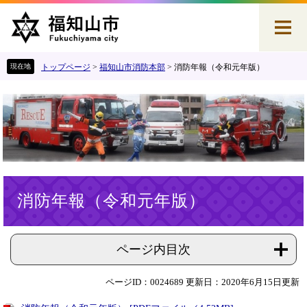
ペ
メ
ー
ニ
ジ
ュ
の
ー
先
を
トップページ
>
福知山市消防本部
>
消防年報（令和元年版）
頭
飛
で
ば
す
し
。
て
本
文
へ
本
消防年報（令和元年版）
文
ページ内目次
ページID：0024689
更新日：2020年6月15日更新