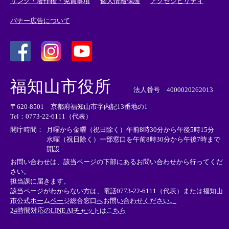
リンク・著作権・免責事項
個人情報保護
アクセシビリティ
バナー広告について
＜
＜
＜
外
外
外
福知山市役所
部
部
部
法人番号 4000020262013
リ
リ
リ
〒620-8501 京都府福知山市字内記13番地の1
ン
ン
ン
Tel：0773-22-6111（代表）
ク
ク
ク
＞
＞
＞
開庁時間：
月曜から金曜（祝日除く）午前8時30分から午後5時15分
水曜（祝日除く）一部窓口を午前8時30分から午後7時まで
開設
お問い合わせは、該当ページの下部にあるお問い合わせから行ってくだ
さい。
担当課に届きます。
該当ページがわからない方は、電話0773-22-6111（代表）または
福知山
市公式ホームページ総合窓口へお問い合わせください。
24時間対応のLINE AIチャットはこちら
＜