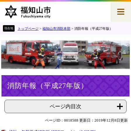
ペ
メ
ー
ニ
ジ
ュ
の
ー
先
を
トップページ
>
福知山市消防本部
>
消防年報（平成27年版）
頭
飛
で
ば
す
し
。
て
本
文
へ
本
消防年報（平成27年版）
文
ページ内目次
ページID：0018588
更新日：2019年12月8日更新