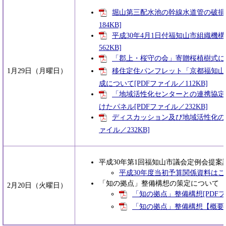
堀山第三配水池の幹線水道管の破損に
184KB]
平成30年4月1日付福知山市組織機
562KB]
「郡上・桜守の会」寄贈桜植樹式につい
1月29日（月曜日）
移住定住パンフレット「京都福知山
成について[PDFファイル／112KB]
「地域活性化センターとの連携協定
けたパネル[PDFファイル／232KB]
ディスカッション及び地域活性化の
ァイル／232KB]
平成30年第1回福知山市議会定例会提案
平成30年度当初予算関係資料は
「知の拠点」整備構想の策定について
2月20日（火曜日）
「知の拠点」整備構想[PDFファ
「知の拠点」整備構想【概要版】