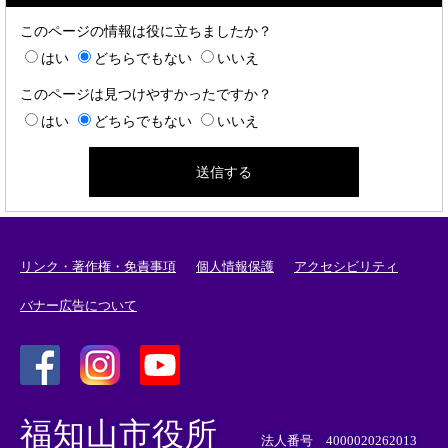
このページの情報は役に立ちましたか？
はい
どちらでもない
いいえ
このページは見つけやすかったですか？
はい
どちらでもない
いいえ
リンク・著作権・免責事項
個人情報保護
アクセシビリティ
バナー広告について
＜
＜
＜
外
外
外
福知山市役所
部
部
部
法人番号 4000020262013