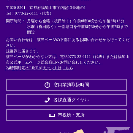
リ
リ
リ
〒620-8501 京都府福知山市字内記13番地の1
ン
ン
ン
Tel：0773-22-6111（代表）
ク
ク
ク
＞
＞
＞
開庁時間：
月曜から金曜（祝日除く）午前8時30分から午後5時15分
水曜（祝日除く）一部窓口を午前8時30分から午後7時まで
開設
お問い合わせは、該当ページの下部にあるお問い合わせから行ってくだ
さい。
担当課に届きます。
該当ページがわからない方は、電話0773-22-6111（代表）または
福知山
市公式ホームページ総合窓口へお問い合わせください。
24時間対応のLINE AIチャットはこちら
＜
外
窓口業務取扱時間
部
リ
ン
各課直通ダイヤル
ク
＞
市役所・支所