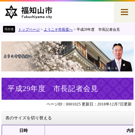
ペ
メ
ー
ニ
ジ
ュ
の
ー
先
を
トップページ
>
ようこそ市長室へ
>
平成29年度 市長記者会見
頭
飛
で
ば
す
し
。
て
本
文
へ
本
平成29年度 市長記者会見
文
ページID：0001025
更新日：2018年12月7日更新
表のサイズを切り替える
日時
内容